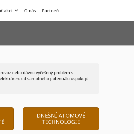
ř akcí
O nás
Partneři
ý provoz nebo dávno vyřešený problém s
 elektráren: od samotného potenciálu uspokojit
DNEŠNÍ ATOMOVÉ
TĚ
TECHNOLOGIE