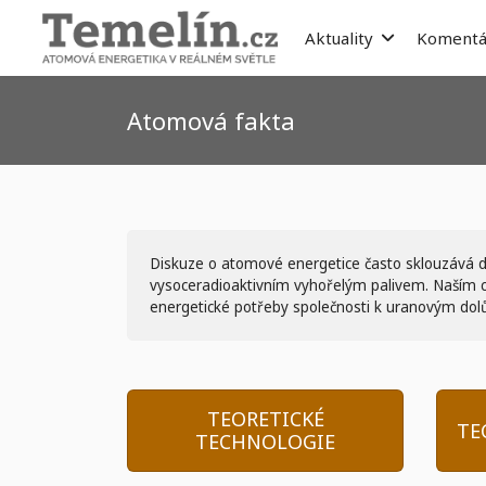
Aktuality
Komentá
Atomová fakta
Diskuze o atomové energetice často sklouzává do
vysoceradioaktivním vyhořelým palivem. Naším cíl
energetické potřeby společnosti k uranovým dolů
TEORETICKÉ
TE
TECHNOLOGIE