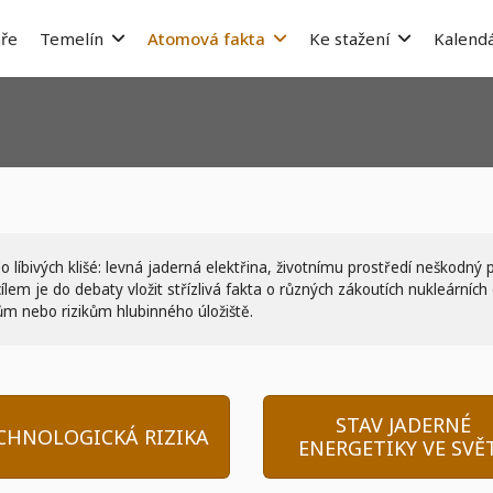
ře
Temelín
Atomová fakta
Ke stažení
Kalendá
 líbivých klišé: levná jaderná elektřina, životnímu prostředí neškodn
em je do debaty vložit střízlivá fakta o různých zákoutích nukleárních
m nebo rizikům hlubinného úložiště.
STAV JADERNÉ
CHNOLOGICKÁ RIZIKA
ENERGETIKY VE SVĚ