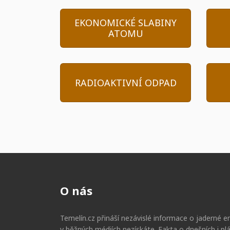
EKONOMICKÉ SLABINY
ATOMU
RADIOAKTIVNÍ ODPAD
O nás
Temelín.cz přináší nezávislé informace o jaderné en
v běžných médiích nezískáte. Fakta o dnešních i p