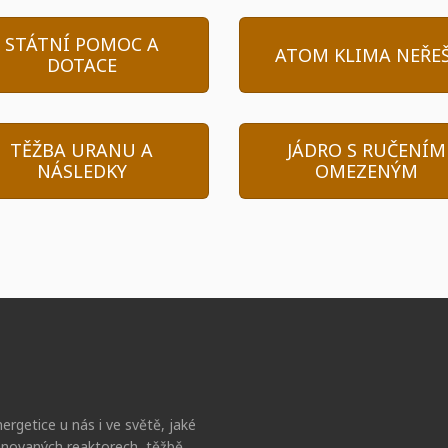
STÁTNÍ POMOC A
ATOM KLIMA NEŘEŠ
DOTACE
TĚŽBA URANU A
JÁDRO S RUČENÍM
NÁSLEDKY
OMEZENÝM
ergetice u nás i ve světě, jaké
lánovaných reaktorech, těžbě