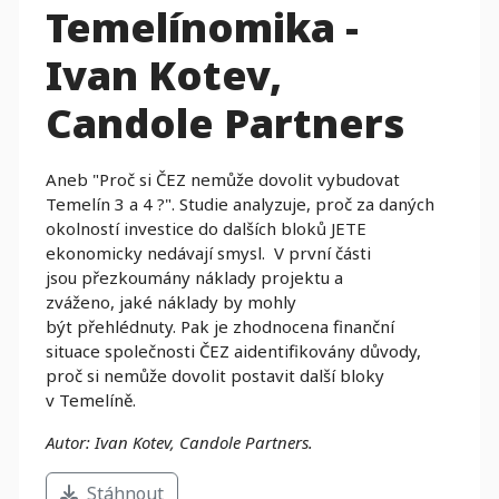
Temelínomika -
Ivan Kotev,
Candole Partners
Aneb "Proč si ČEZ nemůže dovolit vybudovat
Temelín 3 a 4 ?". Studie analyzuje, proč za daných
okolností investice do dalších bloků JETE
ekonomicky nedávají smysl. V první
části
jsou
přezkoumány
náklady projektu
a
zváženo,
jaké náklady
by mohly
být
přehlédnuty
.
Pak je
zhodnocena finanční
situace společnosti
ČEZ a
identifikovány
důvody,
proč
si nemůže
dovolit postavit
další bloky
v
Temelín
ě
.
Autor: Ivan Kotev, Candole Partners.
Stáhnout