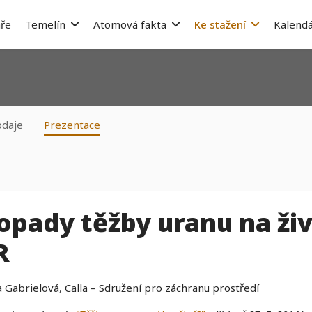
ře
Temelín
Atomová fakta
Ke stažení
Kalendá
odaje
Prezentace
opady těžby uranu na živ
R
 Gabrielová, Calla – Sdružení pro záchranu prostředí