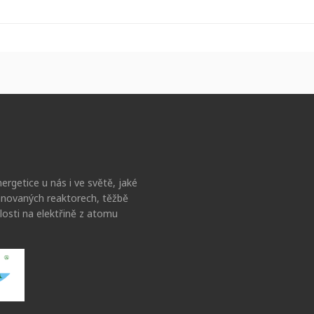
ergetice u nás i ve světě, jaké
lánovaných reaktorech, těžbě
losti na elektřině z atomu