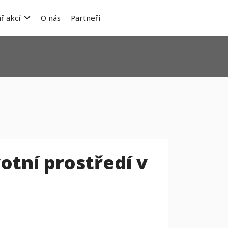
ř akcí
O nás
Partneři
otní prostředí v