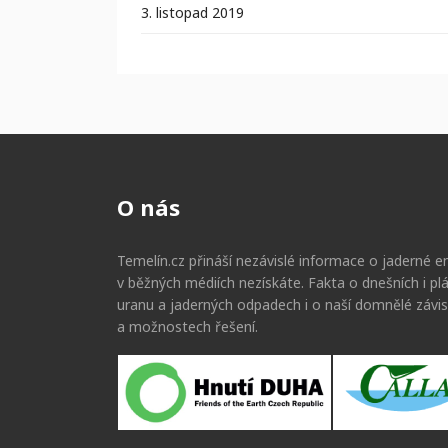
3. listopad 2019
O nás
Temelín.cz přináší nezávislé informace o jaderné en
v běžných médiích nezískáte. Fakta o dnešních i p
uranu a jaderných odpadech i o naší domnělé závis
a možnostech řešení.