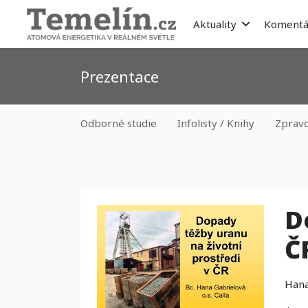
Aktuality
Komentá
Prezentace
Odborné studie
Infolisty / Knihy
Zprav
D
Č
Hana