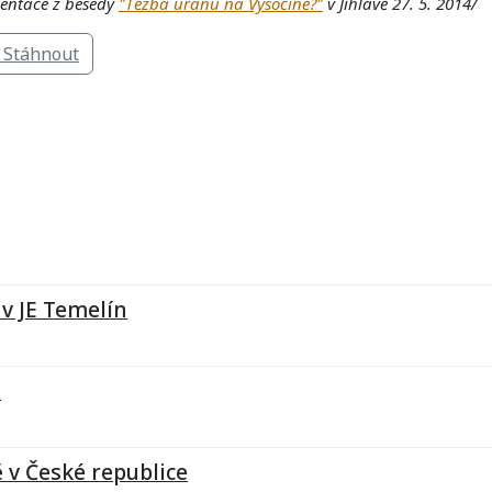
zentace z besedy
"Těžba uranu na Vysočině?"
v Jihlavě 27. 5. 2014/
Stáhnout
v JE Temelín
u
 v České republice