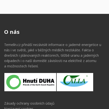
O nás
Temelín.cz přináší nezávislé informace o jaderné energetice u
nás i ve světě, jaké v běžných médiích nezískáte. Fakta o
dnešních i plánovaných reaktorech, těžbě uranu a jaderných
odpadech i o naší domnělé závislosti na elektřině z atomu
a možnostech řešení.
Zásady ochrany osobních údajů
Nastavení cookies