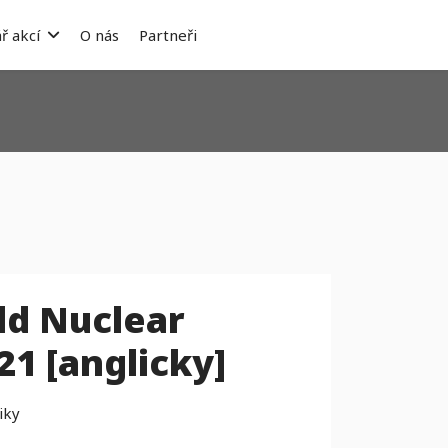
ř akcí
O nás
Partneři
ld Nuclear
21 [anglicky]
iky