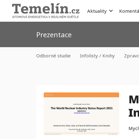
Aktuality
Komentá
Prezentace
Odborné studie
Infolisty / Knihy
Zprav
M
I
Mycl