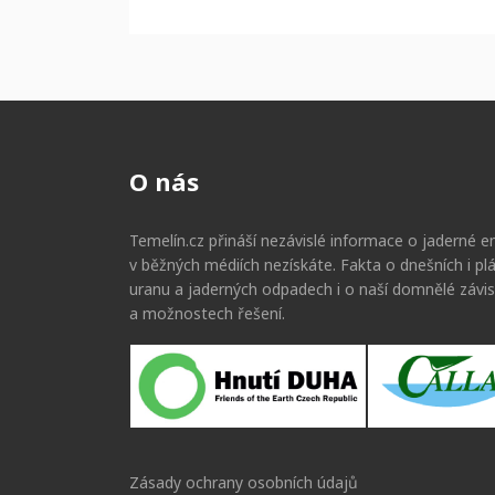
O nás
Temelín.cz přináší nezávislé informace o jaderné en
v běžných médiích nezískáte. Fakta o dnešních i p
uranu a jaderných odpadech i o naší domnělé závis
a možnostech řešení.
Zásady ochrany osobních údajů