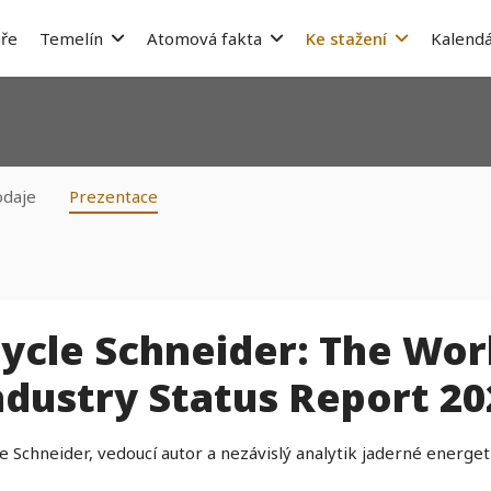
ře
Temelín
Atomová fakta
Ke stažení
Kalendá
odaje
Prezentace
ycle Schneider: The Wor
ndustry Status Report 20
e Schneider, vedoucí autor a nezávislý analytik jaderné energet