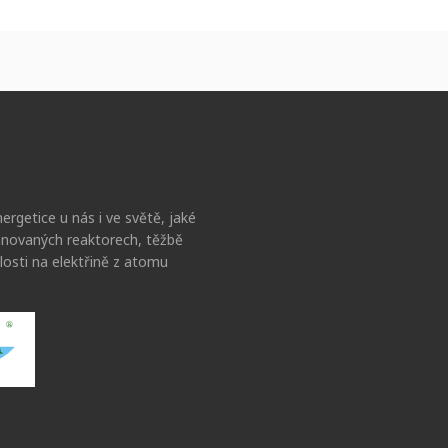
ergetice u nás i ve světě, jaké
lánovaných reaktorech, těžbě
losti na elektřině z atomu