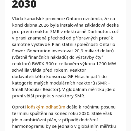
2030
Vláda kanadské provincie Ontario oznámila, že na
konci dubna 2026 byla instalována základová deska
pro první reaktor SMR v elektrárně Darlington, což
v praxi znamená přechod od přípravných prací k
samotné výstavbě. Plán státní společnosti Ontario
Power Generation investovat 20,9 miliard dolarů
(včetně finančních nákladů) do výstavby čtyř
reaktorů BWRX-300 o celkovém výkonu 1200 MW
schválila vláda před rokem. Reaktor
dodavatelského konsorcia GE Hitachi patří do
kategorie malých modulárních reaktorů (SMR –
Small Modular Reactor). V globálním měřítku jde o
první větší projekt s reaktory SMR.
Oproti
loňským odhadům
došlo k ročnímu posunu
termínu spuštění na konec roku 2030. Stále však
jde o ambiciózní plán, v případě dodržení
harmonogramu by se jednalo v globálním měřítku