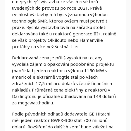
o nejrychlejší výstavbu ze všech reaktorů
uvedených do provozu po roce 2021. Právě
rychlost výstavby má být významnou výhodou
technologie SMR, kterou ovšem musí potvrdit
praxe. Rychlá výstavba byla na začátku století
deklarována také u reaktorů generace III+, reálně
se však projekty Olkilouto nebo Flamanville
protáhly na více než šestnáct let.
Deklarovaná cena je příliš vysoká na to, aby
vyvolala zájem o opakování podobného projektu
(například jeden reaktor o výkonu 1150 MW v
americké elektrárně Vogtle stál po všech
zdraženích 17,5 miliard dolarů včetně finančních
nákladů). Průměrná cena elektřiny z reaktorů v
Darlingtonu je oficiálně odhadována na 149 dolarů
za megawatthodinu.
Podle původních odhadů dodavatele GE Hitachi
měl jeden reaktor BWRX-300 stát 700 milionů
dolarů. Rozšíření do dalších zemí bude záležet na