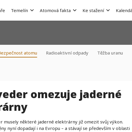
ře
Temelín
Atomová fakta
Ke stažení
Kalendá
Bezpečnost atomu
Radioaktivní odpady
Těžba uranu
veder omezuje jaderné
rárny
er musely některé jaderné elektrárny již omezit svůj výkon.
ny nyní dopadají i na Evropu – a stávají se především v oblasti