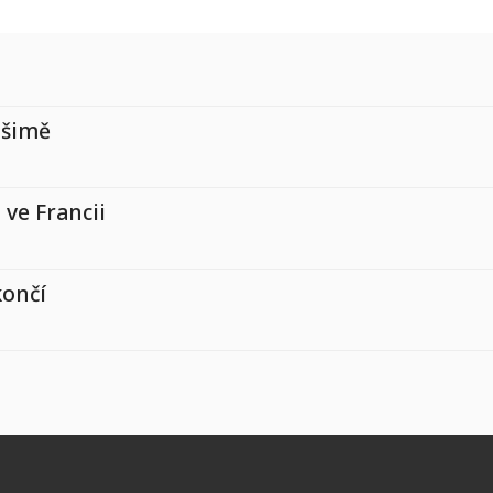
ušimě
 ve Francii
končí