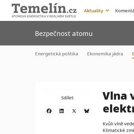
Aktuality
Komentá
Bezpečnost atomu
Energetická politika
Ekonomika jádra
Vlna 
Sdílet:
elekt
Kvůli vlně ved
Klimatické změ