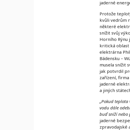
jaderné energ
Protože teplot
kvůli vedrům r
některé elekt
snížit svůj výko
Horního Rýnu j
kritická oblast
elektrárna Phi
Bádensku – W
musela snížit 
jak potvrdil p
zařízení, firma
jaderné elekt
a jiných státe
„Pokud teplota 
vodu dále odebí
buď sníží nebo 
jaderné bezpe
zpravodajské 