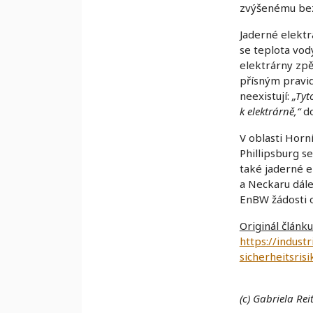
zvýšenému bez
Jaderné elektr
se teplota vod
elektrárny zpě
přísným pravi
neexistují:
„Tyt
k elektrárně,“
do
V oblasti Horní
Phillipsburg s
také jaderné e
a Neckaru dále
EnBW žádosti o
Originál článku
https://indus
sicherheitsrisi
(c)
Gabriela Rei