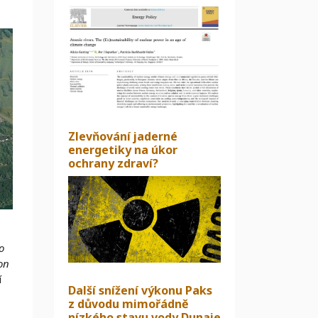
Zlevňování jaderné
energetiky na úkor
ochrany zdraví?
o
on
í
Další snížení výkonu Paks
z důvodu mimořádně
nízkého stavu vody Dunaje