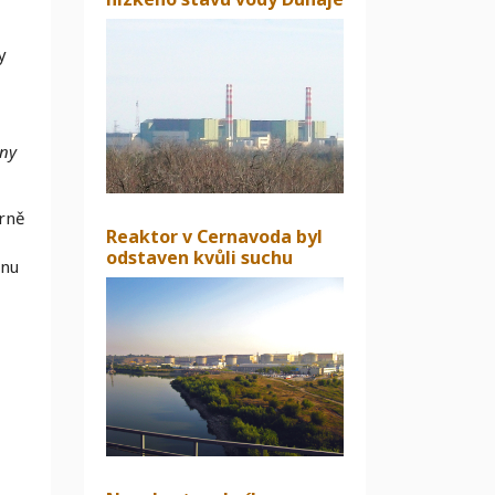
y
rny
árně
Reaktor v Cernavoda byl
odstaven kvůli suchu
ýnu