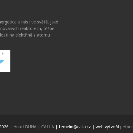
ergetice u nás i ve světě, jaké
lánovaných reaktorech, těžbě
losti na elektřině z atomu
2026 |
Hnutí DUHA
|
CALLA
| temelin@calla.cz | web vytvořil
petben