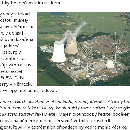
etiky bezpečnostním rizikem.
y vody v řekách
ostou, musely
rárny v Německu
n. V oblasti
iž byla dosažena
 a jaderná
llipsburg v
ürtembersku
svůj výkon o 10%,
rovozovatel
 EnBW. Další
rárny v Německu
ch Evropy mohou následovat.
voda v řekách dosáhne určitého bodu, nesmí jaderné elektrárny tut
rat a tomu se také musí uzpůsobit další provoz zařízení, kdy se výk
pak zcela zastaví“
řekl Dieter Majer, dlouhodobý ředitel oddělen
čnosti na německém ministerstvu životního prostředí
agentuře AFP. V extrémních případech by vedra mohla vést ke