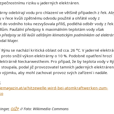
pečnostnímu riziku u jaderných elektráren.
árny odebírají vodu pro chlazení ve většině případech z řek. Ab
y v řece kvůli zpětnému odvodu použité a ohřáté vody z
t do vodního toku nezvyšovala příliš, podléhá odběr vody z řek
dlům. Paušální předpisy k maximálním teplotám vody však
o předpisy se liší kvůli odlišným klimatickým podmínkám od elektrá
dal Majer.
 Rýnu se nachází kritická oblast od cca. 26 °C. V jaderné elektr
e proto snížil výkon elektrárny o 10 %. Podobné opatření hrozí
lektrárně Neckarwestheim. Pro případ, že by teplota vody v R
 stoupala, podal již provozovatel tamních jaderných elektráren
 výjimku, aby mohl zachovat provoz svých zařízení i nadále.
:
triemagazin.at/a/hitzewelle-wird-bei-atomkraftwerken-zum-
ko
tinger,
OIŽP
// Foto: Wikimedia Commons