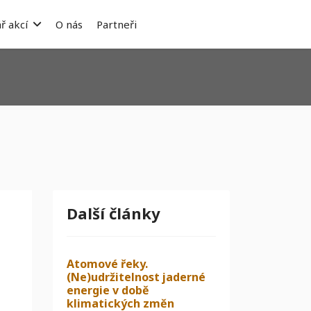
ř akcí
O nás
Partneři
Další články
Atomové řeky.
(Ne)udržitelnost jaderné
energie v době
klimatických změn