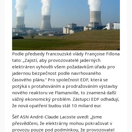
Podle předsedy francouzské vlády Françoise Fillona
tato: „Zajistí, aby provozovatelé jaderných
elektráren vyhověli všem požadavkům úřadu pro
jadernou bezpečnost podle navrhovaného
časového plánu.“ Pro společnost EDF, která se
potýká s protahováním a prodražováním výstavby
nového reaktoru ve Flamanville, to znamená další
vážný ekonomický problém. Zástupci EDF odhadují,
že nová opatření budou stát 10 miliard eur.
Šéf ASN André-Claude Lacoste uvedl: „Jsme
přesvědčeni, že elektrárny mohou pokračovat v
provozu pouze pod podmínkou, že provozovatel