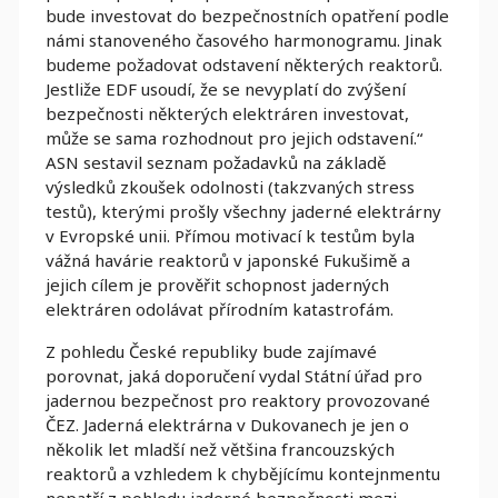
bude investovat do bezpečnostních opatření podle
námi stanoveného časového harmonogramu. Jinak
budeme požadovat odstavení některých reaktorů.
Jestliže EDF usoudí, že se nevyplatí do zvýšení
bezpečnosti některých elektráren investovat,
může se sama rozhodnout pro jejich odstavení.“
ASN sestavil seznam požadavků na základě
výsledků zkoušek odolnosti (takzvaných stress
testů), kterými prošly všechny jaderné elektrárny
v Evropské unii. Přímou motivací k testům byla
vážná havárie reaktorů v japonské Fukušimě a
jejich cílem je prověřit schopnost jaderných
elektráren odolávat přírodním katastrofám.
Z pohledu České republiky bude zajímavé
porovnat, jaká doporučení vydal Státní úřad pro
jadernou bezpečnost pro reaktory provozované
ČEZ. Jaderná elektrárna v Dukovanech je jen o
několik let mladší než většina francouzských
reaktorů a vzhledem k chybějícímu kontejnmentu
nepatří z pohledu jaderné bezpečnosti mezi