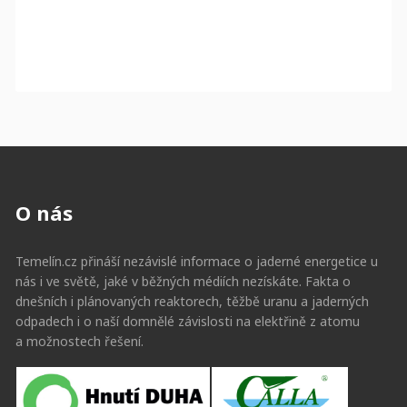
O nás
Temelín.cz přináší nezávislé informace o jaderné energetice u
nás i ve světě, jaké v běžných médiích nezískáte. Fakta o
dnešních i plánovaných reaktorech, těžbě uranu a jaderných
odpadech i o naší domnělé závislosti na elektřině z atomu
a možnostech řešení.