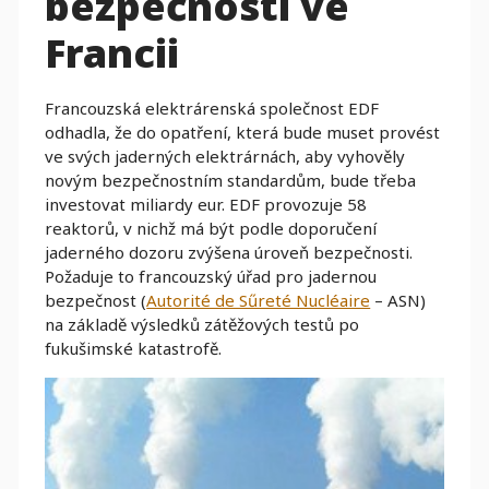
bezpečnosti ve
Francii
Francouzská elektrárenská společnost EDF
odhadla, že do opatření, která bude muset provést
ve svých jaderných elektrárnách, aby vyhověly
novým bezpečnostním standardům, bude třeba
investovat miliardy eur. EDF provozuje 58
reaktorů, v nichž má být podle doporučení
jaderného dozoru zvýšena úroveň bezpečnosti.
Požaduje to francouzský úřad pro jadernou
bezpečnost (
Autorité de Sűreté Nucléaire
– ASN)
na základě výsledků zátěžových testů po
fukušimské katastrofě.