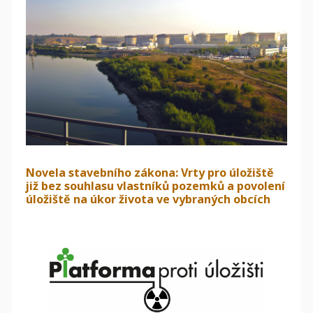
Novela stavebního zákona: Vrty pro úložiště
již bez souhlasu vlastníků pozemků a povolení
úložiště na úkor života ve vybraných obcích