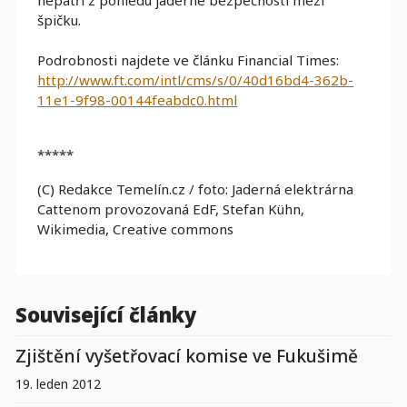
špičku.
Podrobnosti najdete ve článku Financial Times:
http://www.ft.com/intl/cms/s/0/40d16bd4-362b-
11e1-9f98-00144feabdc0.html
*****
(C) Redakce Temelín.cz / foto: Jaderná elektrárna
Cattenom provozovaná EdF, Stefan Kühn,
Wikimedia, Creative commons
Související články
Zjištění vyšetřovací komise ve Fukušimě
19. leden 2012