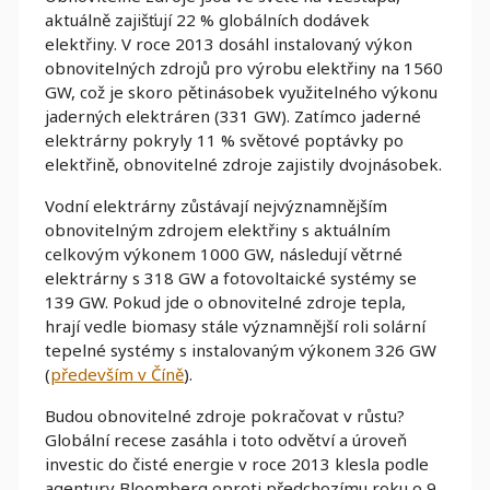
aktuálně zajišťují 22 % globálních dodávek
elektřiny. V roce 2013 dosáhl instalovaný výkon
obnovitelných zdrojů pro výrobu elektřiny na 1560
GW, což je skoro pětinásobek využitelného výkonu
jaderných elektráren (331 GW). Zatímco jaderné
elektrárny pokryly 11 % světové poptávky po
elektřině, obnovitelné zdroje zajistily dvojnásobek.
Vodní elektrárny zůstávají nejvýznamnějším
obnovitelným zdrojem elektřiny s aktuálním
celkovým výkonem 1000 GW, následují větrné
elektrárny s 318 GW a fotovoltaické systémy se
139 GW. Pokud jde o obnovitelné zdroje tepla,
hrají vedle biomasy stále významnější roli solární
tepelné systémy s instalovaným výkonem 326 GW
(
především v Číně
).
Budou obnovitelné zdroje pokračovat v růstu?
Globální recese zasáhla i toto odvětví a úroveň
investic do čisté energie v roce 2013 klesla podle
agentury Bloomberg oproti předchozímu roku o 9