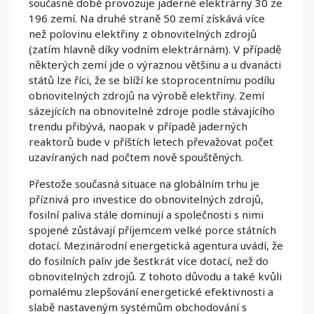
současné době provozuje jaderné elektrárny 30 ze
196 zemí. Na druhé straně 50 zemí získává více
než polovinu elektřiny z obnovitelných zdrojů
(zatím hlavně díky vodním elektrárnám). V případě
některých zemí jde o výraznou většinu a u dvanácti
států lze říci, že se blíží ke stoprocentnímu podílu
obnovitelných zdrojů na výrobě elektřiny. Zemí
sázejících na obnovitelné zdroje podle stávajícího
trendu přibývá, naopak v případě jaderných
reaktorů bude v příštích letech převažovat počet
uzavíraných nad počtem nově spouštěných.
Přestože současná situace na globálním trhu je
příznivá pro investice do obnovitelných zdrojů,
fosilní paliva stále dominují a společnosti s nimi
spojené zůstávají příjemcem velké porce státních
dotací. Mezinárodní energetická agentura uvádí, že
do fosilních paliv jde šestkrát více dotací, než do
obnovitelných zdrojů. Z tohoto důvodu a také kvůli
pomalému zlepšování energetické efektivnosti a
slabě nastaveným systémům obchodování s