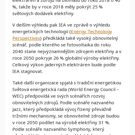
elektráren a zdrojů na biomasu do roku 2018 o 40
%, takže by v roce 2018 měly pokrýt 25 %
světových dodávek elektřiny.
V delším výhledu pak IEA ve zprávě o výhledu
energetických technologií (
Energy Technology
Perspectives
) předkládá také vysoký obnovitelný
scénář, podle kterého se fotovoltaika do roku
2040 stane nejvýznamnějším zdrojem elektřiny a v
roce 2050 pokryje 26 % globální výroby elektřiny.
Celkový výkon jaderných elektráren bude podle
IEA stagnovat.
Také další organizace spjatá s tradiční energetikou
Světová energetická rada (World Energy Council –
WEC) předpovídá ve svých scénářích rozvoj
obnovitelných zdrojů. Podle scénáře nazvaného
Jazz, který předpokládá vývoj řízený převážně
tržními mechanismy, se obnovitelné zdroje budou
v roce 2050 podílet na výrobě elektřiny 31 %.
Podle scénáře nazvaného Symphony, který