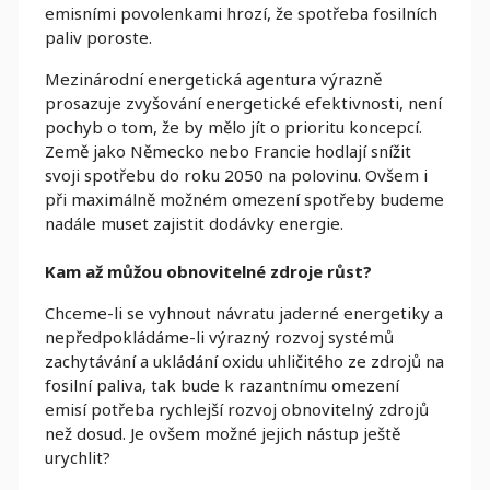
emisními povolenkami hrozí, že spotřeba fosilních
paliv poroste.
Mezinárodní energetická agentura výrazně
prosazuje zvyšování energetické efektivnosti, není
pochyb o tom, že by mělo jít o prioritu koncepcí.
Země jako Německo nebo Francie hodlají snížit
svoji spotřebu do roku 2050 na polovinu. Ovšem i
při maximálně možném omezení spotřeby budeme
nadále muset zajistit dodávky energie.
Kam až můžou obnovitelné zdroje růst?
Chceme-li se vyhnout návratu jaderné energetiky a
nepředpokládáme-li výrazný rozvoj systémů
zachytávání a ukládání oxidu uhličitého ze zdrojů na
fosilní paliva, tak bude k razantnímu omezení
emisí potřeba rychlejší rozvoj obnovitelný zdrojů
než dosud. Je ovšem možné jejich nástup ještě
urychlit?