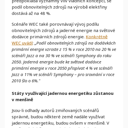
předpokládá významný vliv vládních koncepcí, se
podíl obnovitelných zdrojů na výrobě elektřiny
dostává až na 48 %.
Scénáře WEC také porovnávají vývoj podílu
obnovitelných zdrojů a jaderné energie na světové
dodávce primárních zdrojů energie.
Konkrétně
WEC uvádí
:
„Podíl obnovitelných zdrojů na dodávkách
primární energie vzroste z 15 % v roce 2010 na 20 % ve
scénáři Jazz a na 30 % ve scénáři Symphony do roku
2050. Jaderná energie bude ke světové dodávce
primární energie v roce 2050 přispívat 4 % ve scénáři
Jazz a 11% ve scénáři Symphony – pro srovnání v roce
2010 šlo o 6%."
Státy využívající jadernou energetiku zůstanou
v menšině
Jsou-li odhady autorů zmiňovaných scénářů
správné, budou některé země nadále využívat
jadernou energetiku, budou ovšem v menšině. V