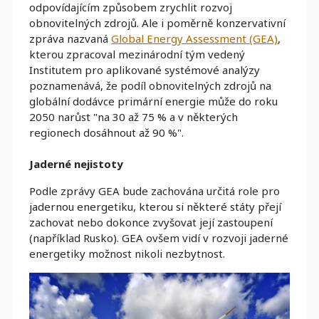
odpovídajícím způsobem zrychlit rozvoj
obnovitelných zdrojů. Ale i poměrně konzervativní
zpráva nazvaná
Global Energy Assessment (GEA)
,
kterou zpracoval mezinárodní tým vedený
Institutem pro aplikované systémové analýzy
poznamenává, že podíl obnovitelných zdrojů na
globální dodávce primární energie může do roku
2050 narůst "na 30 až 75 % a v některých
regionech dosáhnout až 90 %".
Jaderné nejistoty
Podle zprávy GEA bude zachována určitá role pro
jadernou energetiku, kterou si některé státy přejí
zachovat nebo dokonce zvyšovat její zastoupení
(například Rusko). GEA ovšem vidí v rozvoji jaderné
energetiky možnost nikoli nezbytnost.