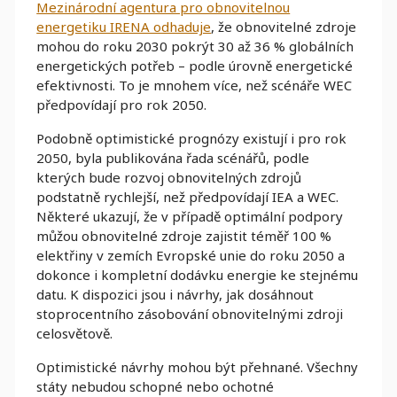
Mezinárodní agentura pro obnovitelnou
energetiku IRENA odhaduje
, že obnovitelné zdroje
mohou do roku 2030 pokrýt 30 až 36 % globálních
energetických potřeb – podle úrovně energetické
efektivnosti. To je mnohem více, než scénáře WEC
předpovídají pro rok 2050.
Podobně optimistické prognózy existují i pro rok
2050, byla publikována řada scénářů, podle
kterých bude rozvoj obnovitelných zdrojů
podstatně rychlejší, než předpovídají IEA a WEC.
Některé ukazují, že v případě optimální podpory
můžou obnovitelné zdroje zajistit téměř 100 %
elektřiny v zemích Evropské unie do roku 2050 a
dokonce i kompletní dodávku energie ke stejnému
datu. K dispozici jsou i návrhy, jak dosáhnout
stoprocentního zásobování obnovitelnými zdroji
celosvětově.
Optimistické návrhy mohou být přehnané. Všechny
státy nebudou schopné nebo ochotné