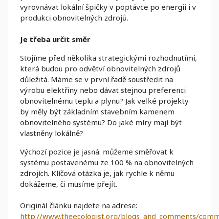
vyrovnávat lokální špičky v poptávce po energii i v
produkci obnovitelných zdrojů.
Je třeba určit směr
Stojíme před několika strategickými rozhodnutími,
která budou pro odvětví obnovitelných zdrojů
důležitá. Máme se v první řadě soustředit na
výrobu elektřiny nebo dávat stejnou preferenci
obnovitelnému teplu a plynu? Jak velké projekty
by měly být základním stavebním kamenem
obnovitelného systému? Do jaké míry mají být
vlastněny lokálně?
Výchozí pozice je jasná: můžeme směřovat k
systému postavenému ze 100 % na obnovitelných
zdrojích. Klíčová otázka je, jak rychle k němu
dokážeme, či musíme přejít.
Originál článku najdete na adrese:
http://www.theecologist.org/blogs_and_comments/comm