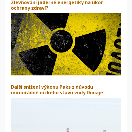
Zlevňování jaderné energetiky na úkor
ochrany zdraví?
Další snížení výkonu Paks z důvodu
mimořádně nízkého stavu vody Dunaje