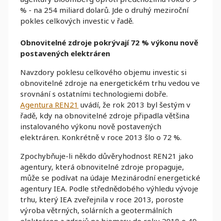
% - na 254 miliard dolarů. Jde o druhý meziroční
pokles celkových investic v řadě.
Obnovitelné zdroje pokrývají 72 % výkonu nově
postavených elektráren
Navzdory poklesu celkového objemu investic si
obnovitelné zdroje na energetickém trhu vedou ve
srovnání s ostatními technologiemi dobře.
Agentura REN21
uvádí, že rok 2013 byl šestým v
řadě, kdy na obnovitelné zdroje připadla většina
instalovaného výkonu nově postavených
elektráren. Konkrétně v roce 2013 šlo o 72 %.
Zpochybňuje-li někdo důvěryhodnost REN21 jako
agentury, která obnovitelné zdroje propaguje,
může se podívat na údaje Mezinárodní energetické
agentury IEA. Podle střednědobého výhledu vývoje
trhu, který IEA zveřejnila v roce 2013, poroste
výroba větrných, solárních a geotermálních