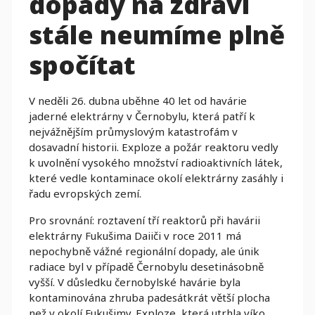
dopady na zdraví
stále neumíme plně
spočítat
V neděli 26. dubna uběhne 40 let od havárie
jaderné elektrárny v Černobylu, která patří k
nejvážnějším průmyslovým katastrofám v
dosavadní historii. Exploze a požár reaktoru vedly
k uvolnění vysokého množství radioaktivních látek,
které vedle kontaminace okolí elektrárny zasáhly i
řadu evropských zemí.
Pro srovnání: roztavení tří reaktorů při havárii
elektrárny Fukušima Daiiči v roce 2011 má
nepochybně vážné regionální dopady, ale únik
radiace byl v případě Černobylu desetinásobně
vyšší. V důsledku černobylské havárie byla
kontaminována zhruba padesátkrát větší plocha
než v okolí Fukušimy. Exploze, která utrhla víko