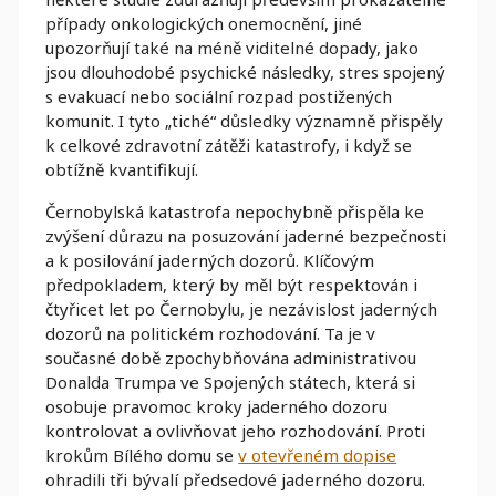
případy onkologických onemocnění, jiné
upozorňují také na méně viditelné dopady, jako
jsou dlouhodobé psychické následky, stres spojený
s evakuací nebo sociální rozpad postižených
komunit. I tyto „tiché“ důsledky významně přispěly
k celkové zdravotní zátěži katastrofy, i když se
obtížně kvantifikují.
Černobylská katastrofa nepochybně přispěla ke
zvýšení důrazu na posuzování jaderné bezpečnosti
a k posilování jaderných dozorů. Klíčovým
předpokladem, který by měl být respektován i
čtyřicet let po Černobylu, je nezávislost jaderných
dozorů na politickém rozhodování. Ta je v
současné době zpochybňována administrativou
Donalda Trumpa ve Spojených státech, která si
osobuje pravomoc kroky jaderného dozoru
kontrolovat a ovlivňovat jeho rozhodování. Proti
krokům Bílého domu se
v otevřeném dopise
ohradili tři bývalí předsedové jaderného dozoru.