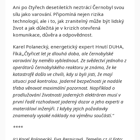
Ani po čtyřech desetiletích neztrácí Černobyl svou
sílu jako varování. Připomíná nejen rizika
technologií, ale i to, jak zranitelný může být lidský
život a jak důležitá je v krizích otevřená
komunikace, důvěra a odpovědnost.
Karel Polanecký, energetický expert Hnutí DUHA,
říká:
„Čtyřicet let je dlouhá doba, ale černobylské
varování by nemělo vyblednout. Ze svědectví jednoho z
operátorů černobylského reaktoru je známo, že ke
katastrofě došlo ve chvíli, kdy si byli jisti, že mají
situaci pod kontrolou. Jaderné bezpečnosti je nadále
třeba věnovat maximální pozornost. Například o
prodlužování životnosti jaderných elektráren musí v
první řadě rozhodovat jaderný dozor a jeho experti a
materiáloví inženýři. I kdyby jejich požadavky
znamenaly vysoké náklady na výměnu součástí.“
****
(c) Karel Polanecký, Eva Pernicová, Temelin.cz // Foto: