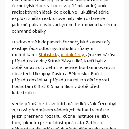
černobylského reaktoru, zapříčinila volný únik
radioaktivních látek do okolí. Ve Fukušimě série
explozí zničila reaktorové haly, ale roztavené
jaderné palivo bylo zachyceno betonovou bariérou
ochranné obálky.
O zdravotních dopadech černobylské katastrofy
existuje řada odborných studií s různými
metodikami.
Statisticky je doložený
výrazný nárůst
případů rakoviny štítné žlázy u lidí, kteří byli v
době katastrofy dětmi, v nejvíce kontaminovaných
oblastech Ukrajiny, Ruska a Běloruska. Počet
případů dosáhl 40 případů na milion dětí oproti
hodnotám 0,3 až 0,5 na milion v době před
katastrofou.
Vedle přímých zdravotních následků však Černobyl
zůstává předmětem vědeckých debat i v otázce
jejich přesného rozsahu. Různé instituce se liší v
tom, jak interpretují dostupná data. Zatímco
některé studie zdůrazňují především prokazatelné