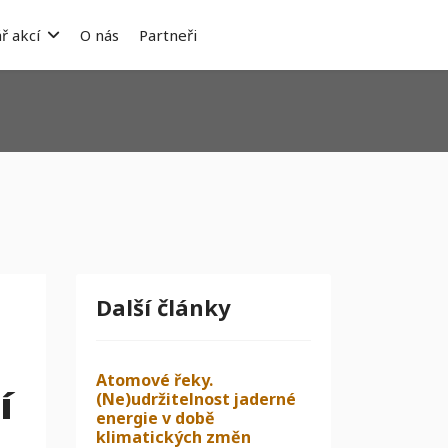
ř akcí
O nás
Partneři
Další články
Atomové řeky.
í
(Ne)udržitelnost jaderné
energie v době
klimatických změn