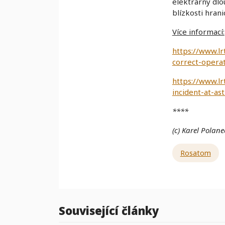
elektrárny dlo
blízkosti hrani
Více informací:
https://www.lr
correct-operat
https://www.lr
incident-at-as
****
(c) Karel Polane
Rosatom
Související články