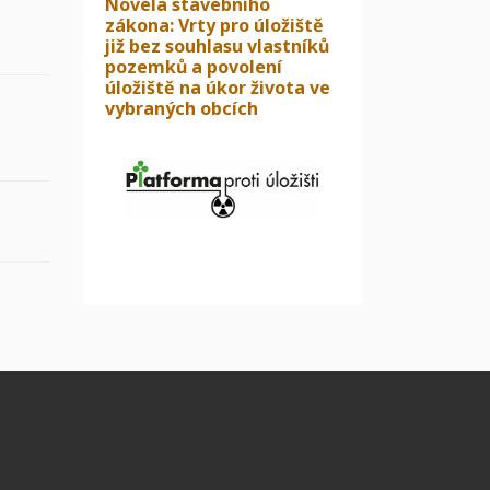
Novela stavebního
zákona: Vrty pro úložiště
již bez souhlasu vlastníků
pozemků a povolení
úložiště na úkor života ve
vybraných obcích