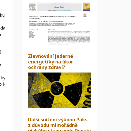
tku
oda
á
ě,
Zlevňování jaderné
energetiky na úkor
o
ochrany zdraví?
iky
o k
Další snížení výkonu Paks
z důvodu mimořádně
nízkého stavu vody Dunaje