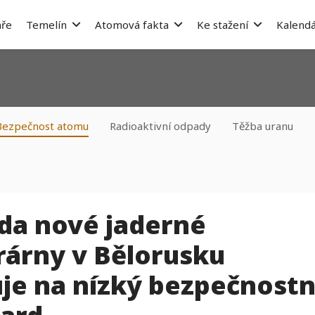
ře
Temelín
Atomová fakta
Ke stažení
Kalendá
Bezpečnost atomu
Radioaktivní odpady
Těžba uranu
a nové jaderné
rárny v Bělorusku
je na nízký bezpečnostn