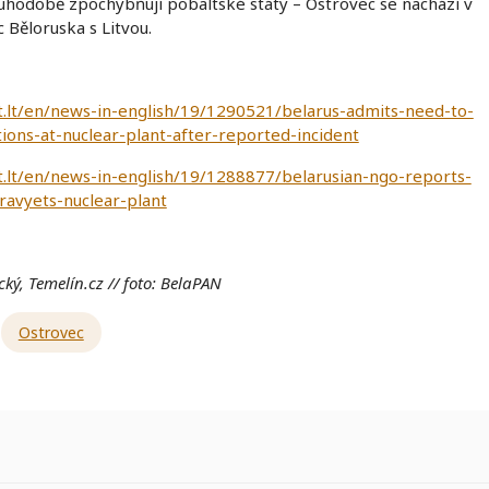
uhodobě zpochybňují pobaltské státy – Ostrovec se nachází v
c Běloruska s Litvou.
t.lt/en/news-in-english/19/1290521/belarus-admits-need-to-
ions-at-nuclear-plant-after-reported-incident
t.lt/en/news-in-english/19/1288877/belarusian-ngo-reports-
travyets-nuclear-plant
cký, Temelín.cz
// foto: BelaPAN
Ostrovec