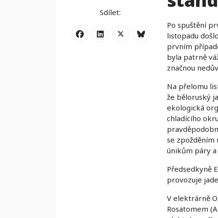
stand
Sdílet:
Po spuštění pr
listopadu došl
prvním případ
byla patrně vá
značnou nedův
Na přelomu lis
že běloruský j
ekologická or
chladícího okr
pravděpodobné
se zpožděním n
únikům páry a 
Předsedkyně Ek
provozuje jade
V elektrárně O
Rosatomem (AE