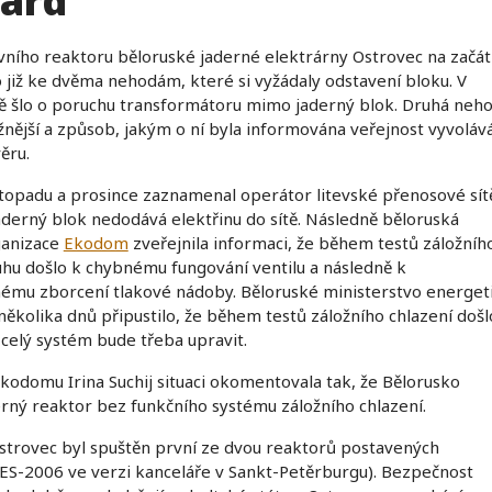
ard
vního reaktoru běloruské jaderné elektrárny Ostrovec na začá
o již ke dvěma nehodám, které si vyžádaly odstavení bloku. V
ě šlo o poruchu transformátoru mimo jaderný blok. Druhá neh
žnější a způsob, jakým o ní byla informována veřejnost vyvoláv
ěru.
topadu a prosince zaznamenal operátor litevské přenosové sít
aderný blok nedodává elektřinu do sítě. Následně běloruská
ganizace
Ekodom
zveřejnila informaci, že během testů záložníh
uhu došlo k chybnému fungování ventilu a následně k
mu zborcení tlakové nádoby. Běloruské ministerstvo energet
ěkolika dnů připustilo, že během testů záložního chlazení došl
celý systém bude třeba upravit.
odomu Irina Suchij situaci okomentovala tak, že Bělorusko
rný reaktor bez funkčního systému záložního chlazení.
strovec byl spuštěn první ze dvou reaktorů postavených
S-2006 ve verzi kanceláře v Sankt-Petěrburgu). Bezpečnost