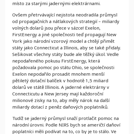
místo za starými jadernými elektrárnami.
Ovšem přetrvávající nejistota neodradila průmysl
od propagačních a nátlakových strategií – miliardy
volných dolarů jsou přece v sázce! Exelon,
FirstEnergy a jiné společnosti teď propagují New
York jako národní vzorový model a chtějí přimět
státy jako Connecticut a Illinois, aby se také přidaly.
Sešikovat všechny státy bude ale těžký úkol. Vedle
nepodařeného pokusu FirstEnergy, která
požadovala pomoc po státu Ohio, se společnosti
Exelon nepodařilo prosadit mnohem menší
pětiletý dotační balíček v hodnotě 1,5 miliard
dolarů ve státě Illinois. A jaderné elektrárny v
Connecticutu a New Jersey mají každoroční
milionové zisky na to, aby měly nárok na další
miliardy dotací z peněz daňových poplatníků.
Tudíž se jaderný průmysl snaží protlačit pomoc na
národní úrovni. Podle NIRS bych se američtí daňoví
poplatníci měli podívat na to, co by je to stálo. Ve