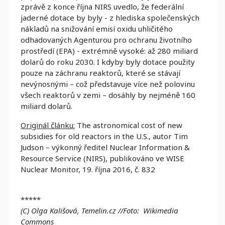
zprávě z konce října NIRS uvedlo, že federální
jaderné dotace by byly - z hlediska společenských
nákladů na snižování emisí oxidu uhličitého
odhadovaných Agenturou pro ochranu životního
prostředí (EPA) - extrémně vysoké: až 280 miliard
dolarů do roku 2030. I kdyby byly dotace použity
pouze na záchranu reaktorů, které se stávají
nevýnosnými – což představuje více než polovinu
všech reaktorů v zemi – dosáhly by nejméně 160
miliard dolarů.
Originál článku:
The astronomical cost of new
subsidies for old reactors in the U.S., autor Tim
Judson – výkonný ředitel Nuclear Information &
Resource Service (NIRS), publikováno ve WISE
Nuclear Monitor, 19. října 2016, č. 832
*****
(C) Olga Kališová, Temelin.cz //Foto: Wikimedia
Commons