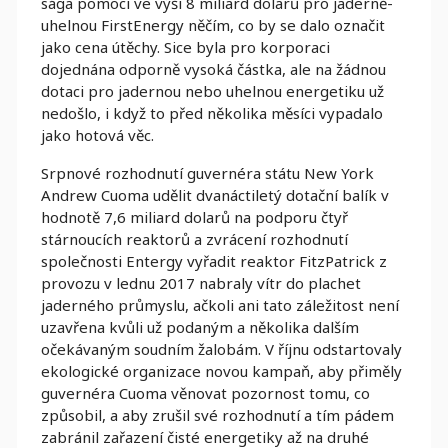
sága pomoci ve výši 8 miliard dolarů pro jaderně-
uhelnou FirstEnergy něčím, co by se dalo označit
jako cena útěchy. Sice byla pro korporaci
dojednána odporně vysoká částka, ale na žádnou
dotaci pro jadernou nebo uhelnou energetiku už
nedošlo, i když to před několika měsíci vypadalo
jako hotová věc.
Srpnové rozhodnutí guvernéra státu New York
Andrew Cuoma udělit dvanáctiletý dotační balík v
hodnotě 7,6 miliard dolarů na podporu čtyř
stárnoucích reaktorů a zvrácení rozhodnutí
společnosti Entergy vyřadit reaktor FitzPatrick z
provozu v lednu 2017 nabraly vítr do plachet
jaderného průmyslu, ačkoli ani tato záležitost není
uzavřena kvůli už podaným a několika dalším
očekávaným soudním žalobám. V říjnu odstartovaly
ekologické organizace novou kampaň, aby přiměly
guvernéra Cuoma věnovat pozornost tomu, co
způsobil, a aby zrušil své rozhodnutí a tím pádem
zabránil zařazení čisté energetiky až na druhé