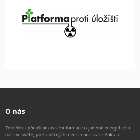
O nás
Temelín.cz přináší nezávislé informace o jaderné energetice u
nás i ve světě, jaké v běžných médiích nezískáte. Fakta o