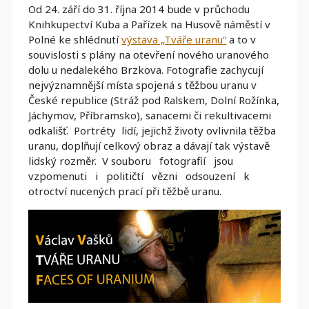
Od 24. září do 31. října 2014 bude v průchodu
Knihkupectví Kuba a Pařízek na Husově náměstí v
Polné ke shlédnutí
výstava „Tváře uranu“
a to v
souvislosti s plány na otevření nového uranového
dolu u nedalekého Brzkova. Fotografie zachycují
nejvýznamnější místa spojená s těžbou uranu v
České republice (Stráž pod Ralskem, Dolní Rožínka,
Jáchymov, Příbramsko), sanacemi či rekultivacemi
odkališť. Portréty lidí, jejichž životy ovlivnila těžba
uranu, doplňují celkový obraz a dávají tak výstavě
lidský rozměr. V souboru fotografií jsou
vzpomenuti i političtí vězni odsouzení k
otroctví nucených prací při těžbě uranu.