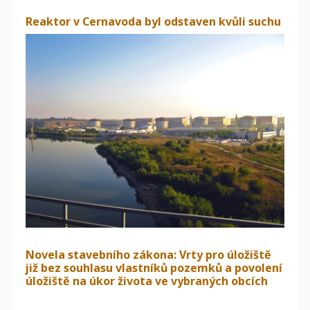
Reaktor v Cernavoda byl odstaven kvůli suchu
Novela stavebního zákona: Vrty pro úložiště
již bez souhlasu vlastníků pozemků a povolení
úložiště na úkor života ve vybraných obcích