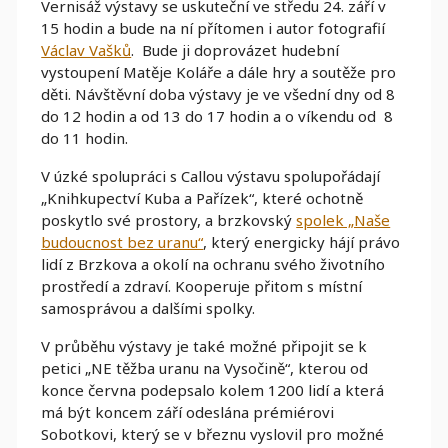
Vernisáž výstavy se uskuteční ve středu 24. září v
15 hodin a bude na ní přítomen i autor fotografií
Václav Vašků
. Bude ji doprovázet hudební
vystoupení Matěje Koláře a dále hry a soutěže pro
děti. Návštěvní doba výstavy je ve všední dny od 8
do 12 hodin a od 13 do 17 hodin a o víkendu od 8
do 11 hodin.
V úzké spolupráci s Callou výstavu spolupořádají
„Knihkupectví Kuba a Pařízek“, které ochotně
poskytlo své prostory, a brzkovský
spolek „Naše
budoucnost bez uranu“
, který energicky hájí právo
lidí z Brzkova a okolí na ochranu svého životního
prostředí a zdraví. Kooperuje přitom s místní
samosprávou a dalšími spolky.
V průběhu výstavy je také možné připojit se k
petici „NE těžba uranu na Vysočině“, kterou od
konce června podepsalo kolem 1200 lidí a která
má být koncem září odeslána prémiérovi
Sobotkovi, který se v březnu vyslovil pro možné