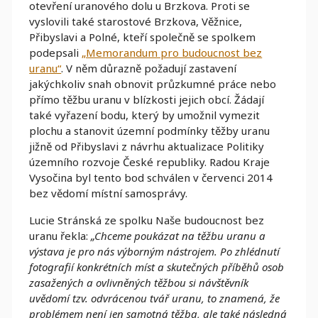
otevření uranového dolu u Brzkova. Proti se
vyslovili také starostové Brzkova, Věžnice,
Přibyslavi a Polné, kteří společně se spolkem
podepsali
„Memorandum pro budoucnost bez
uranu“
. V něm důrazně požadují zastavení
jakýchkoliv snah obnovit průzkumné práce nebo
přímo těžbu uranu v blízkosti jejich obcí. Žádají
také vyřazení bodu, který by umožnil vymezit
plochu a stanovit územní podmínky těžby uranu
jižně od Přibyslavi z návrhu aktualizace Politiky
územního rozvoje České republiky. Radou Kraje
Vysočina byl tento bod schválen v červenci 2014
bez vědomí místní samosprávy.
Lucie Stránská ze spolku Naše budoucnost bez
uranu řekla:
„Chceme poukázat na těžbu uranu a
výstava je pro nás výborným nástrojem. Po zhlédnutí
fotografií konkrétních míst a skutečných příběhů osob
zasažených a ovlivněných těžbou si návštěvník
uvědomí tzv. odvrácenou tvář uranu, to znamená, že
problémem není jen samotná těžba, ale také následná