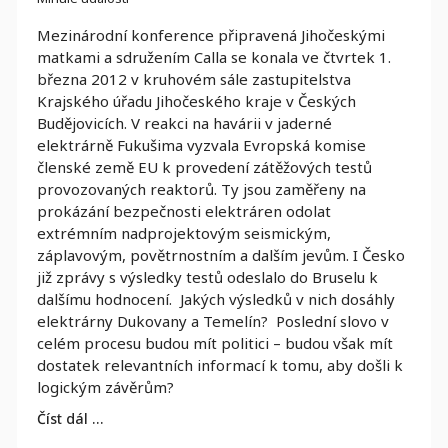
Mezinárodní konference připravená Jihočeskými
matkami a sdružením Calla se konala ve čtvrtek 1.
března 2012 v kruhovém sále zastupitelstva
Krajského úřadu Jihočeského kraje v Českých
Budějovicích. V reakci na havárii v jaderné
elektrárně Fukušima vyzvala Evropská komise
členské země EU k provedení zátěžových testů
provozovaných reaktorů. Ty jsou zaměřeny na
prokázání bezpečnosti elektráren odolat
extrémním nadprojektovým seismickým,
záplavovým, povětrnostním a dalším jevům. I Česko
již zprávy s výsledky testů odeslalo do Bruselu k
dalšímu hodnocení. Jakých výsledků v nich dosáhly
elektrárny Dukovany a Temelín? Poslední slovo v
celém procesu budou mít politici – budou však mít
dostatek relevantních informací k tomu, aby došli k
logickým závěrům?
Číst dál …