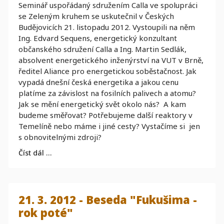
Seminář uspořádaný sdružením Calla ve spolupráci
se Zeleným kruhem se uskutečnil v Českých
Budějovicích 21. listopadu 2012. Vystoupili na něm
Ing. Edvard Sequens, energetický konzultant
občanského sdružení Calla a Ing. Martin Sedlák,
absolvent energetického inženýrství na VUT v Brně,
ředitel Aliance pro energetickou soběstačnost. Jak
vypadá dnešní česká energetika a jakou cenu
platíme za závislost na fosilních palivech a atomu?
Jak se mění energetický svět okolo nás? A kam
budeme směřovat? Potřebujeme další reaktory v
Temelíně nebo máme i jiné cesty? Vystačíme si jen
s obnovitelnými zdroji?
Číst dál …
21. 3. 2012 - Beseda "Fukušima -
rok poté"