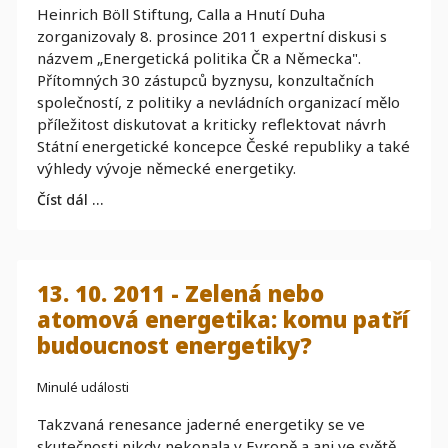
Heinrich Böll Stiftung, Calla a Hnutí Duha
zorganizovaly 8. prosince 2011 expertní diskusi s
názvem „Energetická politika ČR a Německa".
Přítomných 30 zástupců byznysu, konzultačních
společností, z politiky a nevládních organizací mělo
příležitost diskutovat a kriticky reflektovat návrh
Státní energetické koncepce České republiky a také
výhledy vývoje německé energetiky.
Číst dál …
13. 10. 2011 - Zelená nebo
atomová energetika: komu patří
budoucnost energetiky?
Minulé události
Takzvaná renesance jaderné energetiky se ve
skutečnosti nikdy nekonala v Evropě a ani ve světě,