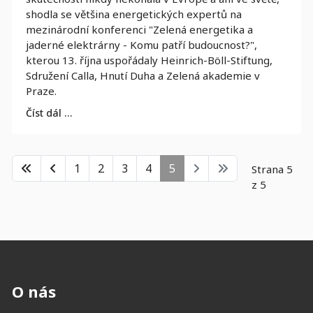
shodla se většina energetických expertů na
mezinárodní konferenci "Zelená energetika a
jaderné elektrárny - Komu patří budoucnost?",
kterou 13. října uspořádaly Heinrich-Böll-Stiftung,
Sdružení Calla, Hnutí Duha a Zelená akademie v
Praze.
Číst dál …
1
2
3
4
5
Strana 5
z 5
O nás