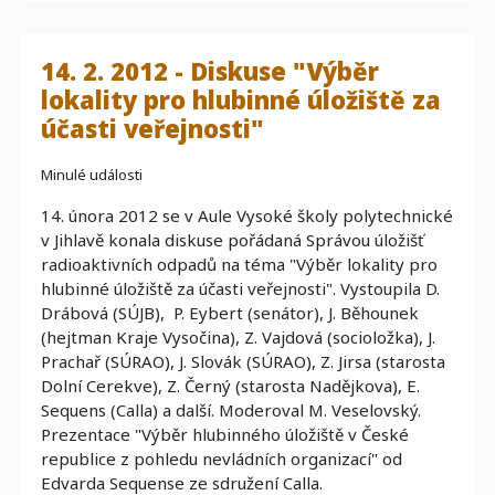
14. 2. 2012 - Diskuse "Výběr
lokality pro hlubinné úložiště za
účasti veřejnosti"
Minulé události
14. února 2012 se v Aule Vysoké školy polytechnické
v Jihlavě konala diskuse pořádaná Správou úložišť
radioaktivních odpadů na téma "Výběr lokality pro
hlubinné úložiště za účasti veřejnosti". Vystoupila D.
Drábová (SÚJB), P. Eybert (senátor), J. Běhounek
(hejtman Kraje Vysočina), Z. Vajdová (socioložka), J.
Prachař (SÚRAO), J. Slovák (SÚRAO), Z. Jirsa (starosta
Dolní Cerekve), Z. Černý (starosta Nadějkova), E.
Sequens (Calla) a další. Moderoval M. Veselovský.
Prezentace "Výběr hlubinného úložiště v České
republice z pohledu nevládních organizací" od
Edvarda Sequense ze sdružení Calla.