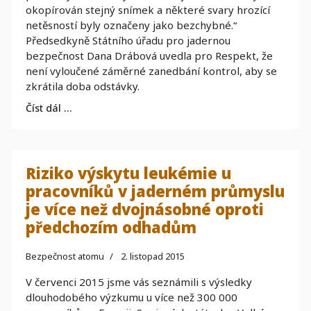
okopírován stejný snímek a některé svary hrozící
netěsností byly označeny jako bezchybné.“
Předsedkyně Státního úřadu pro jadernou
bezpečnost Dana Drábová uvedla pro Respekt, že
není vyloučené záměrné zanedbání kontrol, aby se
zkrátila doba odstávky.
Číst dál …
Riziko výskytu leukémie u
pracovníků v jaderném průmyslu
je více než dvojnásobné oproti
předchozím odhadům
Bezpečnost atomu
2. listopad 2015
V červenci 2015 jsme vás seznámili s výsledky
dlouhodobého výzkumu u více než 300 000