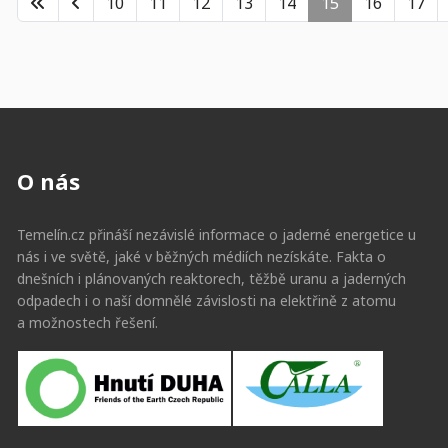
10
11
12
13
14
15
16
17
O nás
Temelín.cz přináší nezávislé informace o jaderné energetice u
nás i ve světě, jaké v běžných médiích nezískáte. Fakta o
dnešních i plánovaných reaktorech, těžbě uranu a jaderných
odpadech i o naší domnělé závislosti na elektřině z atomu
a možnostech řešení.