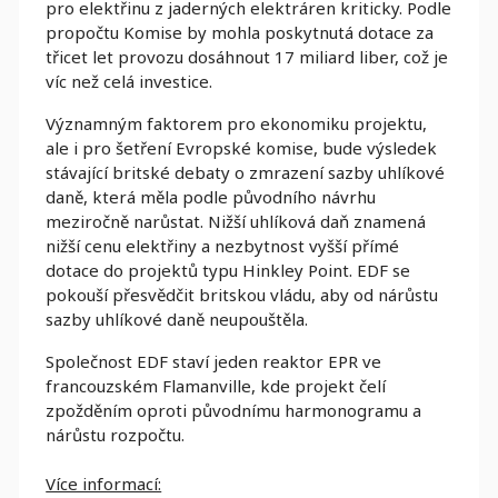
pro elektřinu z jaderných elektráren kriticky. Podle
propočtu Komise by mohla poskytnutá dotace za
třicet let provozu dosáhnout 17 miliard liber, což je
víc než celá investice.
Významným faktorem pro ekonomiku projektu,
ale i pro šetření Evropské komise, bude výsledek
stávající britské debaty o zmrazení sazby uhlíkové
daně, která měla podle původního návrhu
meziročně narůstat. Nižší uhlíková daň znamená
nižší cenu elektřiny a nezbytnost vyšší přímé
dotace do projektů typu Hinkley Point. EDF se
pokouší přesvědčit britskou vládu, aby od nárůstu
sazby uhlíkové daně neupouštěla.
Společnost EDF staví jeden reaktor EPR ve
francouzském Flamanville, kde projekt čelí
zpožděním oproti původnímu harmonogramu a
nárůstu rozpočtu.
Více informací: