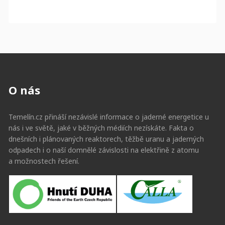
O nás
Temelín.cz přináší nezávislé informace o jaderné energetice u
nás i ve světě, jaké v běžných médiích nezískáte. Fakta o
dnešních i plánovaných reaktorech, těžbě uranu a jaderných
odpadech i o naší domnělé závislosti na elektřině z atomu
a možnostech řešení.