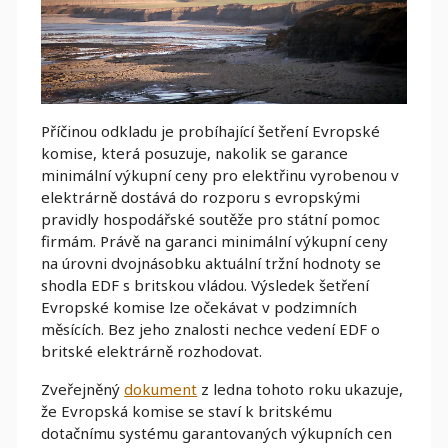
Příčinou odkladu je probíhající šetření Evropské
komise, která posuzuje, nakolik se garance
minimální výkupní ceny pro elektřinu vyrobenou v
elektrárně dostává do rozporu s evropskými
pravidly hospodářské soutěže pro státní pomoc
firmám. Právě na garanci minimální výkupní ceny
na úrovni dvojnásobku aktuální tržní hodnoty se
shodla EDF s britskou vládou. Výsledek šetření
Evropské komise lze očekávat v podzimních
měsících. Bez jeho znalosti nechce vedení EDF o
britské elektrárně rozhodovat.
Zveřejněný
dokument
z ledna tohoto roku ukazuje,
že Evropská komise se staví k britskému
dotačnímu systému garantovaných výkupních cen