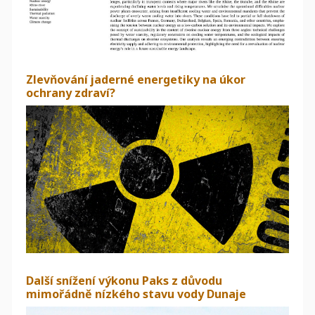
Zlevňování jaderné energetiky na úkor
ochrany zdraví?
Další snížení výkonu Paks z důvodu
mimořádně nízkého stavu vody Dunaje