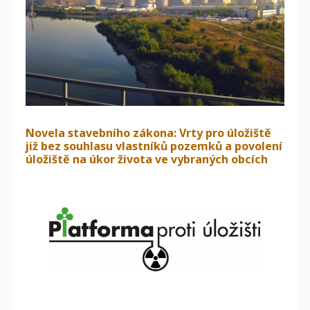
Novela stavebního zákona: Vrty pro úložiště
již bez souhlasu vlastníků pozemků a povolení
úložiště na úkor života ve vybraných obcích