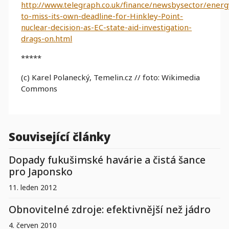
http://www.telegraph.co.uk/finance/newsbysector/ene
to-miss-its-own-deadline-for-Hinkley-Point-
nuclear-decision-as-EC-state-aid-investigation-
drags-on.html
*****
(c) Karel Polanecký, Temelin.cz // foto: Wikimedia
Commons
Související články
Dopady fukušimské havárie a čistá šance
pro Japonsko
11. leden 2012
Obnovitelné zdroje: efektivnější než jádro
4. červen 2010