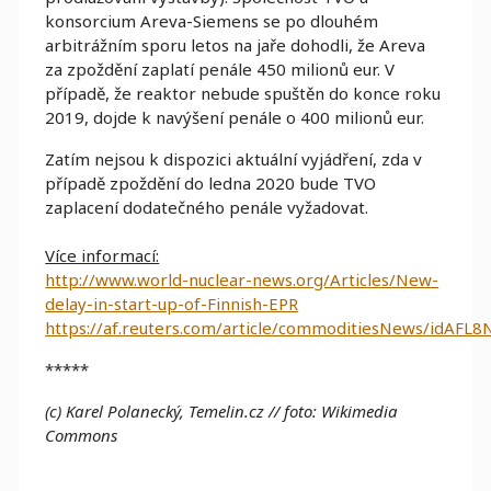
konsorcium Areva-Siemens se po dlouhém
arbitrážním sporu letos na jaře dohodli, že Areva
za zpoždění zaplatí penále 450 milionů eur. V
případě, že reaktor nebude spuštěn do konce roku
2019, dojde k navýšení penále o 400 milionů eur.
Zatím nejsou k dispozici aktuální vyjádření, zda v
případě zpoždění do ledna 2020 bude TVO
zaplacení dodatečného penále vyžadovat.
Více informací:
http://www.world-nuclear-news.org/Articles/New-
delay-in-start-up-of-Finnish-EPR
https://af.reuters.com/article/commoditiesNews/idAFL
*****
(c)
Karel Polanecký, Temelin.cz
// foto: Wikimedia
Commons