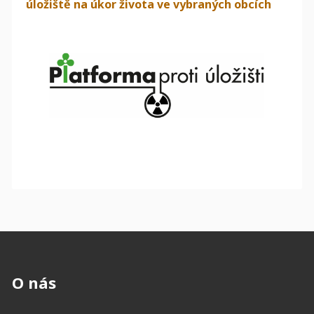
úložiště na úkor života ve vybraných obcích
O nás