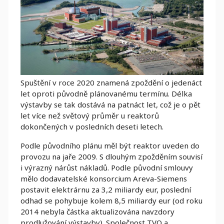
Spuštění v roce 2020 znamená zpoždění o jedenáct
let oproti původně plánovanému termínu. Délka
výstavby se tak dostává na patnáct let, což je o pět
let více než světový průměr u reaktorů
dokončených v posledních deseti letech.
Podle původního plánu měl být reaktor uveden do
provozu na jaře 2009. S dlouhým zpožděním souvisí
i výrazný nárůst nákladů. Podle původní smlouvy
mělo dodavatelské konsorcium Areva-Siemens
postavit elektrárnu za 3,2 miliardy eur, poslední
odhad se pohybuje kolem 8,5 miliardy eur (od roku
2014 nebyla částka aktualizována navzdory
prodlužování výstavby). Společnost TVO a