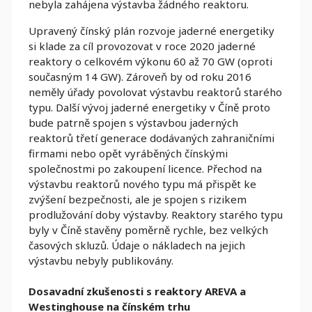
nebyla zahájena výstavba žádného reaktoru.
Upravený čínský plán rozvoje jaderné energetiky
si klade za cíl provozovat v roce 2020 jaderné
reaktory o celkovém výkonu 60 až 70 GW (oproti
současným 14 GW). Zároveň by od roku 2016
neměly úřady povolovat výstavbu reaktorů starého
typu. Další vývoj jaderné energetiky v Číně proto
bude patrně spojen s výstavbou jaderných
reaktorů třetí generace dodávaných zahraničními
firmami nebo opět vyráběných čínskými
společnostmi po zakoupení licence. Přechod na
výstavbu reaktorů nového typu má přispět ke
zvýšení bezpečnosti, ale je spojen s rizikem
prodlužování doby výstavby. Reaktory starého typu
byly v Číně stavěny poměrně rychle, bez velkých
časových skluzů. Údaje o nákladech na jejich
výstavbu nebyly publikovány.
Dosavadní zkušenosti s reaktory AREVA a
Westinghouse na čínském trhu