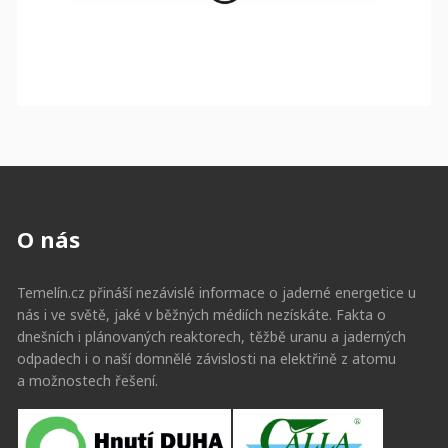
O nás
Temelín.cz přináší nezávislé informace o jaderné energetice u
nás i ve světě, jaké v běžných médiích nezískáte. Fakta o
dnešních i plánovaných reaktorech, těžbě uranu a jaderných
odpadech i o naší domnělé závislosti na elektřině z atomu
a možnostech řešení.