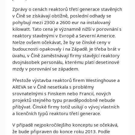
Zprávy o cenách reaktorů třetí generace stavěných
v Číně se získávají obtížně, poslední odhady se
pohybují mezi 2300 a 2600 eur na instalovaný
kilowatt. Tato cena je významně nižší v porovnání s
reaktory stavěnými v Evropě a Severní Americe.
Nelze ovšem očekávat, že by se čínské ceny v
budoucnosti opakovaly i na Západě. Je třeba brát v
úvahu, v Číně zaměstnávají firmy stavějící reaktory
dvojnásobek personálu, kterému platí desetinové
mzdy v porovnání se západem.
Přestože výstavba reaktorů firem Westinghouse a
AREVA se v Číně nesetkala s problémy
srovnatelnými s Finskem nebo Francií, nových
projektů stejného typu pravděpodobně nebude
přibývat. Čínské firmy totiž usilují o vývoj vlastních
a licenčních typů reaktoru třetí generace.
V případě nejpokročilejšího konceptu se očekává,
že bude připraven do konce roku 2013. Podle