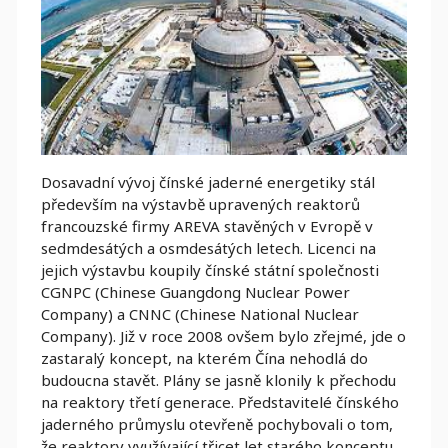
Dosavadní vývoj čínské jaderné energetiky stál
především na výstavbě upravených reaktorů
francouzské firmy AREVA stavěných v Evropě v
sedmdesátých a osmdesátých letech. Licenci na
jejich výstavbu koupily čínské státní společnosti
CGNPC (Chinese Guangdong Nuclear Power
Company) a CNNC (Chinese National Nuclear
Company). Již v roce 2008 ovšem bylo zřejmé, jde o
zastaralý koncept, na kterém Čína nehodlá do
budoucna stavět. Plány se jasně klonily k přechodu
na reaktory třetí generace. Představitelé čínského
jaderného průmyslu otevřeně pochybovali o tom,
že reaktory využívající třicet let starého konceptu