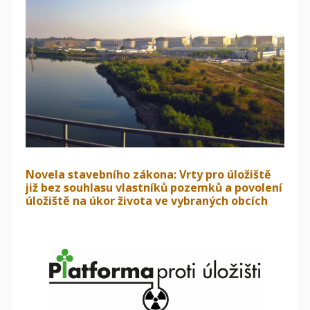
Novela stavebního zákona: Vrty pro úložiště
již bez souhlasu vlastníků pozemků a povolení
úložiště na úkor života ve vybraných obcích