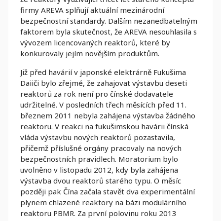
firmy AREVA splňují aktuální mezinárodní
bezpečnostní standardy. Dalším nezanedbatelným
faktorem byla skutečnost, že AREVA nesouhlasila s
vývozem licencovaných reaktorů, které by
konkurovaly jejím novějším produktům.
Již před havárií v japonské elektrárně Fukušima
Daiiči bylo zřejmé, že zahajovat výstavbu deseti
reaktorů za rok není pro čínské dodavatele
udržitelné. V posledních třech měsících před 11.
březnem 2011 nebyla zahájena výstavba žádného
reaktoru. V reakci na fukušimskou havárii čínská
vláda výstavbu nových reaktorů pozastavila,
přičemž příslušné orgány pracovaly na nových
bezpečnostních pravidlech. Moratorium bylo
uvolněno v listopadu 2012, kdy byla zahájena
výstavba dvou reaktorů starého typu. O měsíc
později pak Čína začala stavět dva experimentální
plynem chlazené reaktory na bázi modulárního
reaktoru PBMR. Za první polovinu roku 2013