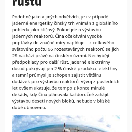
růstu
Podobně jako v jiných odvětvích, je i v případě
jaderné energetiky čínský trh vnímán z globálního
pohledu jako klíčový. Pokud jde o výstavbu
jaderných reaktorů, Čína očekávání vysoké
poptávky do značné míry naplňuje – z celkového
světového počtu 66 rozestavěných reaktorů se jich
28 nachází právě na čínském území. Nechybějí
předpoklady pro další růst, jaderné elektrárny
dosud pokrývají jen 2 % čínské produkce elektřiny
a tamní průmysl je schopen zajistit většinu
dodávek pro výstavbu reaktorů. Vývoj z posledních
let ovšem ukazuje, že tempo z konce minulé
dekády, kdy Čína plánovala každoročně zahájit
výstavbu deseti nových bloků, nebude v blízké
době obnoveno.