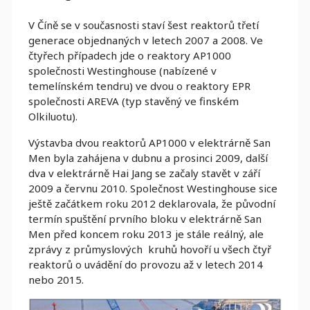
V Číně se v současnosti staví šest reaktorů třetí
generace objednaných v letech 2007 a 2008. Ve
čtyřech případech jde o reaktory AP1000
společnosti Westinghouse (nabízené v
temelínském tendru) ve dvou o reaktory EPR
společnosti AREVA (typ stavěný ve finském
Olkiluotu).
Výstavba dvou reaktorů AP1000 v elektrárně San
Men byla zahájena v dubnu a prosinci 2009, další
dva v elektrárně Hai Jang se začaly stavět v září
2009 a červnu 2010. Společnost Westinghouse sice
ještě začátkem roku 2012 deklarovala, že původní
termín spuštění prvního bloku v elektrárně San
Men před koncem roku 2013 je stále reálný, ale
zprávy z průmyslových kruhů hovoří u všech čtyř
reaktorů o uvádění do provozu až v letech 2014
nebo 2015.