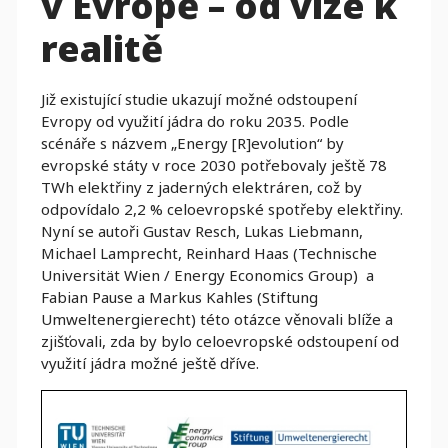
v Evropě – od vize k
realitě
Již existující studie ukazují možné odstoupení
Evropy od využití jádra do roku 2035. Podle
scénáře s názvem „Energy [R]evolution“ by
evropské státy v roce 2030 potřebovaly ještě 78
TWh elektřiny z jaderných elektráren, což by
odpovídalo 2,2 % celoevropské spotřeby elektřiny.
Nyní se autoři Gustav Resch, Lukas Liebmann,
Michael Lamprecht, Reinhard Haas (Technische
Universität Wien / Energy Economics Group) a
Fabian Pause a Markus Kahles (Stiftung
Umweltenergierecht) této otázce věnovali blíže a
zjišťovali, zda by bylo celoevropské odstoupení od
využití jádra možné ještě dříve.