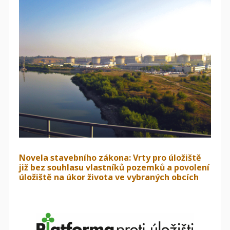
Novela stavebního zákona: Vrty pro úložiště
již bez souhlasu vlastníků pozemků a povolení
úložiště na úkor života ve vybraných obcích