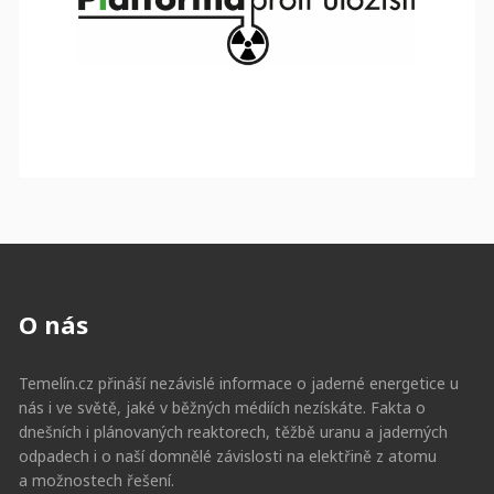
O nás
Temelín.cz přináší nezávislé informace o jaderné energetice u
nás i ve světě, jaké v běžných médiích nezískáte. Fakta o
dnešních i plánovaných reaktorech, těžbě uranu a jaderných
odpadech i o naší domnělé závislosti na elektřině z atomu
a možnostech řešení.