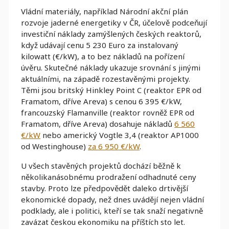
Vládní materiály, například Národní akční plán
rozvoje jaderné energetiky v ČR, účelově podceňují
investiční náklady zamýšlených českých reaktorů,
když udávají cenu 5 230 Euro za instalovaný
kilowatt (€/kW), a to bez nákladů na pořízení
úvěru. Skutečné náklady ukazuje srovnání s jinými
aktuálními, na západě rozestavěnými projekty.
Těmi jsou britský Hinkley Point C (reaktor EPR od
Framatom, dříve Areva) s cenou 6 395 €/kW,
francouzský Flamanville (reaktor rovněž EPR od
Framatom, dříve Areva) dosahuje nákladů
6 560
€/kW
nebo americký Vogtle 3,4 (reaktor AP1000
od Westinghouse)
za 6 950 €/kW
.
U všech stavěných projektů dochází běžně k
několikanásobnému prodražení odhadnuté ceny
stavby. Proto lze předpovědět daleko drtivější
ekonomické dopady, než dnes uvádějí nejen vládní
podklady, ale i politici, kteří se tak snaží negativně
zavázat českou ekonomiku na příštích sto let.