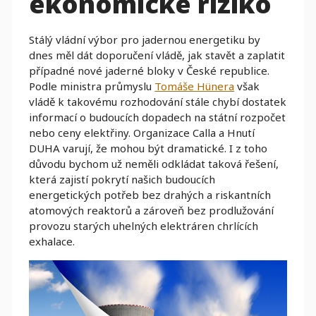
ekonomické riziko
Stálý vládní výbor pro jadernou energetiku by
dnes měl dát doporučení vládě, jak stavět a zaplatit
případné nové jaderné bloky v České republice.
Podle ministra průmyslu
Tomáše Hünera
však
vládě k takovému rozhodování stále chybí dostatek
informací o budoucích dopadech na státní rozpočet
nebo ceny elektřiny. Organizace Calla a Hnutí
DUHA varují, že mohou být dramatické. I z toho
důvodu bychom už neměli odkládat taková řešení,
která zajistí pokrytí našich budoucích
energetických potřeb bez drahých a riskantních
atomových reaktorů a zároveň bez prodlužování
provozu starých uhelných elektráren chrlících
exhalace.