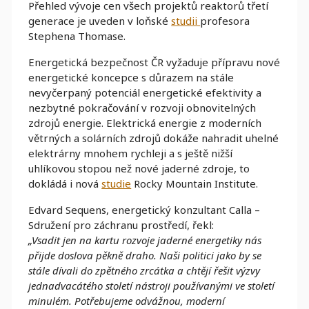
Přehled vývoje cen všech projektů reaktorů třetí
generace je uveden v loňské
studii
profesora
Stephena Thomase.
Energetická bezpečnost ČR vyžaduje přípravu nové
energetické koncepce s důrazem na stále
nevyčerpaný potenciál energetické efektivity a
nezbytné pokračování v rozvoji obnovitelných
zdrojů energie. Elektrická energie z moderních
větrných a solárních zdrojů dokáže nahradit uhelné
elektrárny mnohem rychleji a s ještě nižší
uhlíkovou stopou než nové jaderné zdroje, to
dokládá i nová
studie
Rocky Mountain Institute.
Edvard Sequens, energetický konzultant Calla –
Sdružení pro záchranu prostředí, řekl:
„Vsadit jen na kartu rozvoje jaderné energetiky nás
přijde doslova pěkně draho. Naši politici jako by se
stále dívali do zpětného zrcátka a chtějí řešit výzvy
jednadvacátého století nástroji používanými ve století
minulém. Potřebujeme odvážnou, moderní