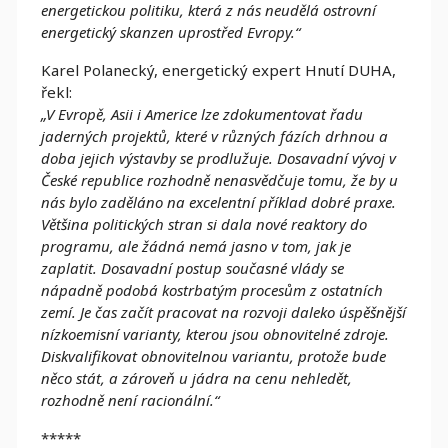
energetickou politiku, která z nás neudělá ostrovní
energetický skanzen uprostřed Evropy.“
Karel Polanecký, energetický expert Hnutí DUHA,
řekl:
„V Evropě, Asii i Americe lze zdokumentovat řadu
jaderných projektů, které v různých fázích drhnou a
doba jejich výstavby se prodlužuje. Dosavadní vývoj v
České republice rozhodně nenasvědčuje tomu, že by u
nás bylo zaděláno na excelentní příklad dobré praxe.
Většina politických stran si dala nové reaktory do
programu, ale žádná nemá jasno v tom, jak je
zaplatit. Dosavadní postup současné vlády se
nápadně podobá kostrbatým procesům z ostatních
zemí. Je čas začít pracovat na rozvoji daleko úspěšnější
nízkoemisní varianty, kterou jsou obnovitelné zdroje.
Diskvalifikovat obnovitelnou variantu, protože bude
něco stát, a zároveň u jádra na cenu nehledět,
rozhodně není racionální.“
*****