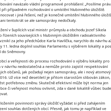
ibování navázalo vládní programové prohlášení: „Posílíme práv
 při případném rozhodování o umístění hlubinného úložiště.
covat i jiná řešení, než je konečné umístění hlubinného úložiš
, ani tentokrát se ale samosprávy nedočkaly.
žení v šuplících vzal ministr průmyslu a obchodu Jozef Síkela
 řízeních souvisejících s hlubinným úložištěm radioaktivního
vznikl za jeho předchůdce Karla Havlíčka, narychlo do návrhu a
dy 11. ledna doplnil souhlas Parlamentu s výběrem lokality a pos
ní do Sněmovny.
obcí a veřejnosti do procesu rozhodování o výběru lokality pro
la v návrhu nedostatečná a nemůže proto zajistit respektování
ejich občanů, jak požadují nejen samosprávy, ale i nový atomový
016. Už více než desetiletí je přitom starostům slibován zákon,
nést potřebnou změnu. Skutečně efektivní může být norma jen
bce či veřejnost mohou ovlivnit, zda v dané lokalitě vůbec bud
ovat.
 uložením povinnosti správy úložišť vyžádat si před zahájením
zení souhlas dotčených obcí. Přesně, jak tomu je například ve