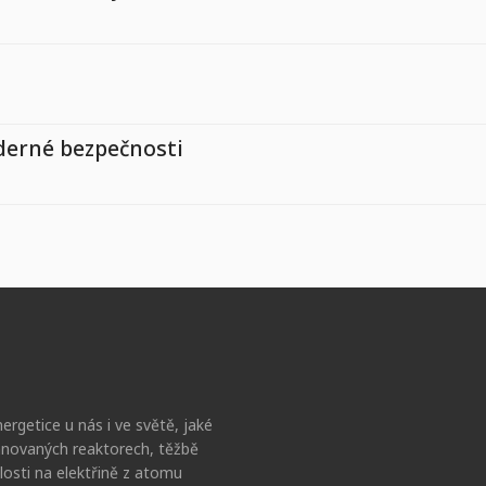
aderné bezpečnosti
ergetice u nás i ve světě, jaké
lánovaných reaktorech, těžbě
losti na elektřině z atomu