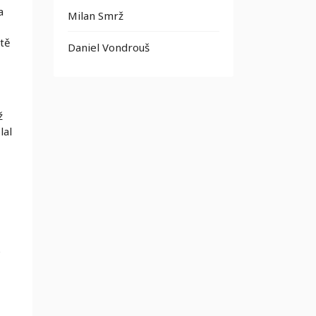
a
Milan Smrž
tě
Daniel Vondrouš
ž
lal
e