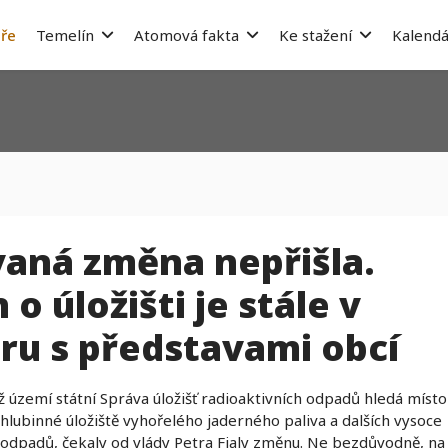
ře
Temelín
Atomová fakta
Ke stažení
Kalendá
vaná změna nepřišla.
o úložišti je stále v
ru s představami obcí
hž území státní Správa úložišť radioaktivních odpadů hledá místo
 hlubinné úložiště vyhořelého jaderného paliva a dalších vysoce
 odpadů, čekaly od vlády Petra Fialy změnu. Ne bezdůvodně, na