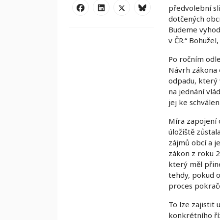
předvolební sl
dotčených obcí
Budeme vyhodno
v ČR.“ Bohužel
Po ročním odle
Návrh zákona o
odpadu, který 
na jednání vlá
jej ke schvále
Míra zapojení 
úložiště zůsta
zájmů obcí a j
zákon z roku 2
který měl při
tehdy, pokud o
proces pokrač
To lze zajistit
konkrétního ří