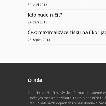
30. září 2013
Kdo bude ručit?
24. září 2013
ČEZ: maximalizace zisku na úkor j
28. srpen 2013
O nás
Temelín.cz přináší nezávislé informace o jaderné en
v běžných médiích nezískáte. Fakta o dnešních i p
uranu a jaderných odpadech i o naší domnělé závis