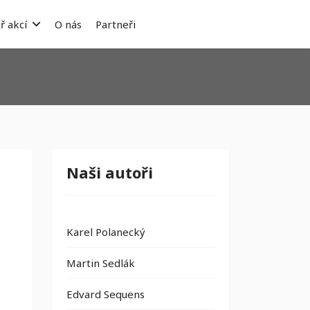
ř akcí
O nás
Partneři
Naši autoři
Karel Polanecký
Martin Sedlák
Edvard Sequens