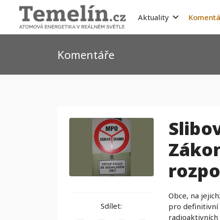
Aktuality
Komentá
Komentáře
Slibo
Zákon 
rozpo
Obce, na jejic
Sdílet:
pro definitivní
radioaktivních