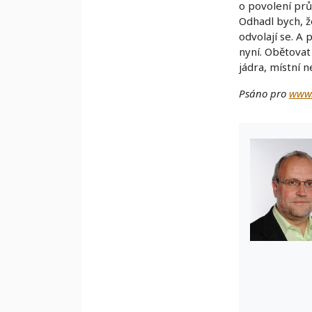
o povolení prů
Odhadl bych, ž
odvolají se. A 
nyní. Obětovat 
jádra, místní ne
Psáno pro
www.