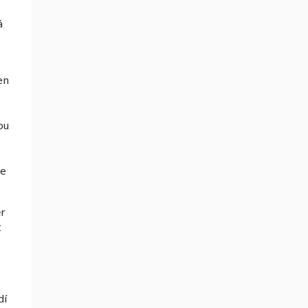
á
en
o
ou
ce
ěr
t
dí