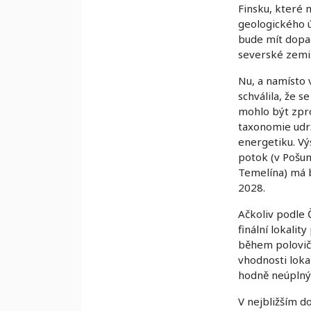
Finsku, které 
geologického ú
bude mít dopad
severské zemi
Nu, a namísto 
schválila, že s
mohlo být zpr
taxonomie udrž
energetiku. Vý
potok (v Pošum
Temelína) má bý
2028.
Ačkoliv podle 
finální lokali
během polovičn
vhodnosti loka
hodně neúplnýc
V nejbližším d