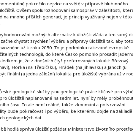
momentálně pokročilo nejvíce na světě v přípravě hlubinného
ložiště. Ovšem spolurozhodování samospráv v záležitosti, kter
 na mnoho příštích generací, je princip využívaný nejen v této
.
vyhodnocování možných alternativ k úložišti vláda v ten samý d
e začne chystat zrychlení výběru a přípravy úložiště tak, aby tot
ovozněno už k roku 2050. To je podmínka takzvané evropské
itelných technologií, do které Česko pomohlo prosadit jadern
sledkem je, že z dnešních čtyř preferovaných lokalit: Březový
aví), Horka (na Třebíčsku), Hrádek (na Jihlavsku) a Janoch (u
t finální (a jedna záložní) lokalita pro úložiště vybrána už v ro
České geologické služby jsou geologické práce klíčové pro výb
ty pro úložiště naplánované na sedm let, nyní by měly proběhnou
ího času. To ale není reálné, takže zkoumání a potvrzování
lity bude pokračovat i po výběru, ke kterému dojde na základě
h geologických dat.
obě hodlá správa úložišť požádat Ministerstvo životního prostře