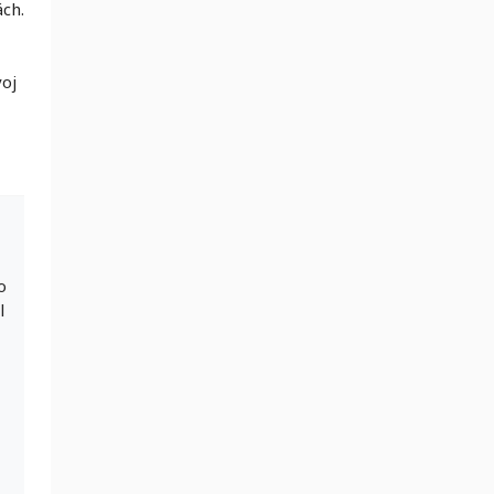
ch.
voj
o
l