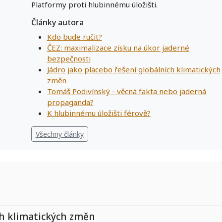
Platformy proti hlubinnému úložišti.
Články autora
Kdo bude ručit?
ČEZ: maximalizace zisku na úkor jaderné
bezpečnosti
Jádro jako placebo řešení globálních klimatických
změn
Tomáš Podivínský - věcná fakta nebo jaderná
propaganda?
K hlubinnému úložišti férově?
Všechny články
ch klimatických změn