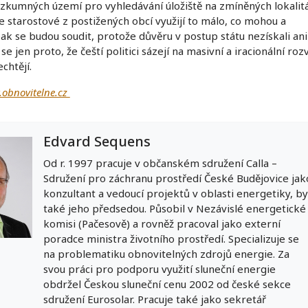
zkumných území pro vyhledávání úložiště na zmíněných lokalitá
e starostové z postižených obcí využijí to málo, co mohou a
pak se budou soudit, protože důvěru v postup státu nezískali ani
se jen proto, že čeští politici sázejí na masivní a iracionální roz
chtějí.
obnovitelne.cz
Edvard Sequens
Od r. 1997 pracuje v občanském sdružení Calla –
Sdružení pro záchranu prostředí České Budějovice jak
konzultant a vedoucí projektů v oblasti energetiky, by
také jeho předsedou. Působil v Nezávislé energetické
komisi (Pačesově) a rovněž pracoval jako externí
poradce ministra životního prostředí. Specializuje se
na problematiku obnovitelných zdrojů energie. Za
svou práci pro podporu využití sluneční energie
obdržel Českou sluneční cenu 2002 od české sekce
sdružení Eurosolar. Pracuje také jako sekretář