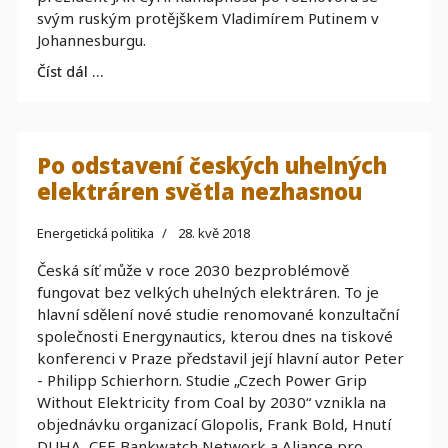
svým ruským protějškem Vladimírem Putinem v
Johannesburgu.
Číst dál …
Po odstavení českých uhelných
elektráren světla nezhasnou
Energetická politika
28. kvě 2018
Česká síť může v roce 2030 bezproblémově
fungovat bez velkých uhelných elektráren. To je
hlavní sdělení nové studie renomované konzultační
společnosti Energynautics, kterou dnes na tiskové
konferenci v Praze představil její hlavní autor Peter
- Philipp Schierhorn. Studie „Czech Power Grip
Without Elektricity from Coal by 2030“ vznikla na
objednávku organizací Glopolis, Frank Bold, Hnutí
DUHA, CEE Bankwatch Network a Aliance pro