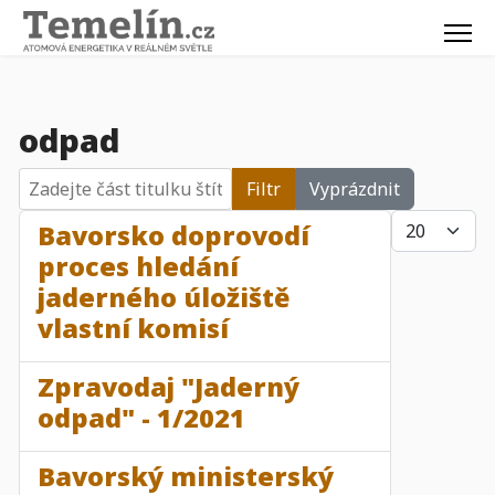
odpad
Zadejte část titulku štítku
Filtr
Vyprázdnit
Počet zobraz
Bavorsko doprovodí
proces hledání
jaderného úložiště
vlastní komisí
Zpravodaj "Jaderný
odpad" - 1/2021
Bavorský ministerský