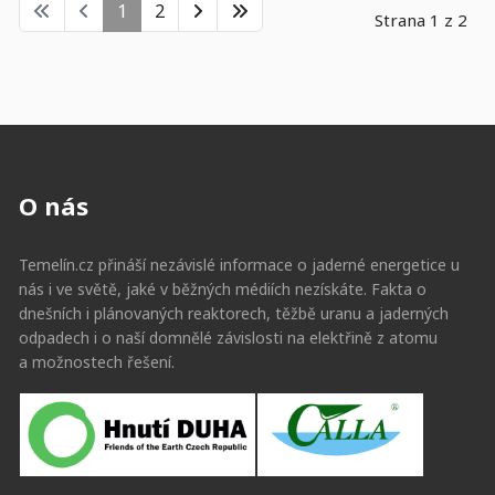
1
2
Strana 1 z 2
O nás
Temelín.cz přináší nezávislé informace o jaderné energetice u
nás i ve světě, jaké v běžných médiích nezískáte. Fakta o
dnešních i plánovaných reaktorech, těžbě uranu a jaderných
odpadech i o naší domnělé závislosti na elektřině z atomu
a možnostech řešení.