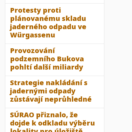
Protesty proti
plánovanému skladu
jaderného odpadu ve
Würgassenu
Provozování
podzemního Bukova
pohltí další miliardy
Strategie nakládání s
jadernými odpady
zůstávají neprůhledné
SÚRAO přiznalo, že
dojde k odkladu výběru
lokality pro úložiště