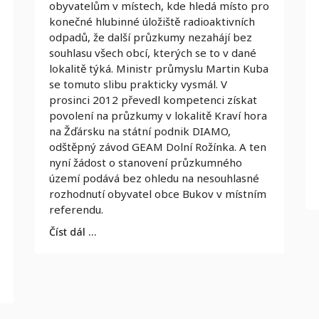
obyvatelům v místech, kde hledá místo pro
konečné hlubinné úložiště radioaktivních
odpadů, že další průzkumy nezahájí bez
souhlasu všech obcí, kterých se to v dané
lokalitě týká. Ministr průmyslu Martin Kuba
se tomuto slibu prakticky vysmál. V
prosinci 2012 převedl kompetenci získat
povolení na průzkumy v lokalitě Kraví hora
na Žďársku na státní podnik DIAMO,
odštěpný závod GEAM Dolní Rožínka. A ten
nyní žádost o stanovení průzkumného
území podává bez ohledu na nesouhlasné
rozhodnutí obyvatel obce Bukov v místním
referendu.
Číst dál …