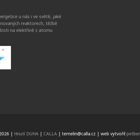
ergetice u nás i ve světě, jaké
lánovaných reaktorech, těžbě
losti na elektřině z atomu
2026 |
Hnutí DUHA
|
CALLA
| temelin@calla.cz | web vytvořil
petben