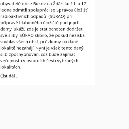
obyvatelé obce Bukov na Žďársku 11. a 12.
ledna odmítli spolupráci se Správou úložišť
radioaktivních odpadů (SÚRAO) při
přípravě hlubinného úložiště pod jejich
domy, ukáží, zda je stát ochoten dodržet
své sliby. SÚRAO slíbilo, že pokud nezíská
souhlas všech obcí, průzkumy na dané
lokalitě nezahájí. Nyní je však tento daný
slib zpochybňován, což bude zajímat
veřejnost i v ostatních šesti vybraných
lokalitách.
Číst dál …