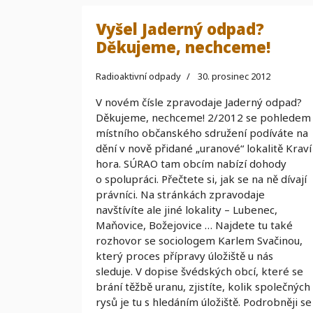
Vyšel Jaderný odpad?
Děkujeme, nechceme!
Radioaktivní odpady
30. prosinec 2012
V novém čísle zpravodaje Jaderný odpad?
Děkujeme, nechceme! 2/2012 se pohledem
místního občanského sdružení podíváte na
dění v nově přidané „uranové“ lokalitě Kraví
hora. SÚRAO tam obcím nabízí dohody
o spolupráci. Přečtete si, jak se na ně dívají
právníci. Na stránkách zpravodaje
navštívíte ale jiné lokality – Lubenec,
Maňovice, Božejovice … Najdete tu také
rozhovor se sociologem Karlem Svačinou,
který proces přípravy úložiště u nás
sleduje. V dopise švédských obcí, které se
brání těžbě uranu, zjistíte, kolik společných
rysů je tu s hledáním úložiště. Podrobněji se