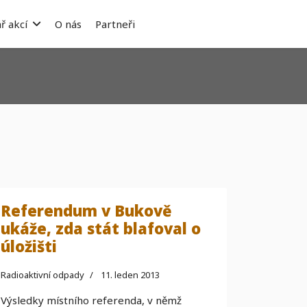
ř akcí
O nás
Partneři
Referendum v Bukově
ukáže, zda stát blafoval o
úložišti
Radioaktivní odpady
11. leden 2013
Výsledky místního referenda, v němž