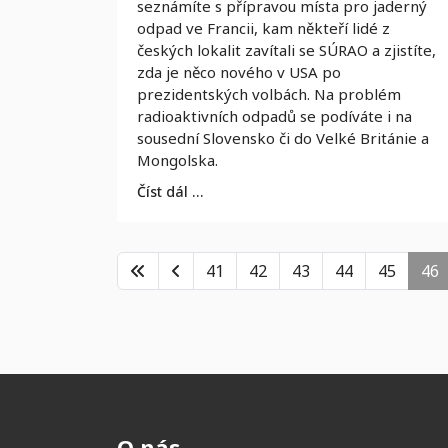
seznámíte s přípravou místa pro jaderný
odpad ve Francii, kam někteří lidé z
českých lokalit zavítali se SÚRAO a zjistíte,
zda je něco nového v USA po
prezidentských volbách. Na problém
radioaktivních odpadů se podíváte i na
sousední Slovensko či do Velké Británie a
Mongolska.
Číst dál …
41
42
43
44
45
46
O nás