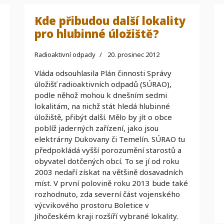
Kde přibudou další lokality
pro hlubinné úložiště?
Radioaktivní odpady
20. prosinec 2012
Vláda odsouhlasila Plán činnosti Správy
úložišť radioaktivních odpadů (SÚRAO),
podle něhož mohou k dnešním sedmi
lokalitám, na nichž stát hledá hlubinné
úložiště, přibýt další. Mělo by jít o obce
poblíž jaderných zařízení, jako jsou
elektrárny Dukovany či Temelín. SÚRAO tu
předpokládá vyšší porozumění starostů a
obyvatel dotčených obcí. To se jí od roku
2003 nedaří získat na většině dosavadních
míst. V první polovině roku 2013 bude také
rozhodnuto, zda severní část vojenského
výcvikového prostoru Boletice v
Jihočeském kraji rozšíří vybrané lokality.