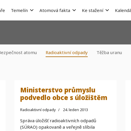
ře
Temelín
Atomová fakta
Ke stažení
Kalendá
Bezpečnost atomu
Radioaktivní odpady
Těžba uranu
Ministerstvo průmyslu
podvedlo obce s úložištěm
Radioaktivní odpady
24. leden 2013
Správa úložišť radioaktivních odpadů
(SÚRAO) opakovaně a veřejně slíbila