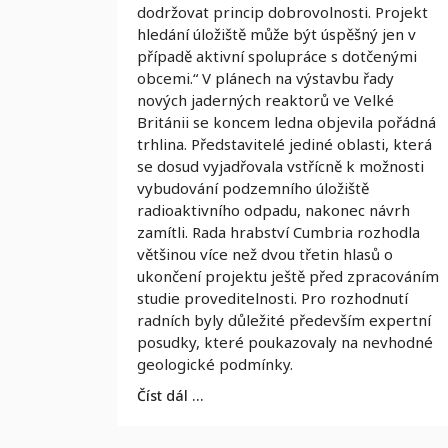
dodržovat princip dobrovolnosti. Projekt
hledání úložiště může být úspěšný jen v
případě aktivní spolupráce s dotčenými
obcemi.“ V plánech na výstavbu řady
nových jaderných reaktorů ve Velké
Británii se koncem ledna objevila pořádná
trhlina. Představitelé jediné oblasti, která
se dosud vyjadřovala vstřícně k možnosti
vybudování podzemního úložiště
radioaktivního odpadu, nakonec návrh
zamítli. Rada hrabství Cumbria rozhodla
většinou více než dvou třetin hlasů o
ukončení projektu ještě před zpracováním
studie proveditelnosti. Pro rozhodnutí
radních byly důležité především expertní
posudky, které poukazovaly na nevhodné
geologické podmínky.
Číst dál …