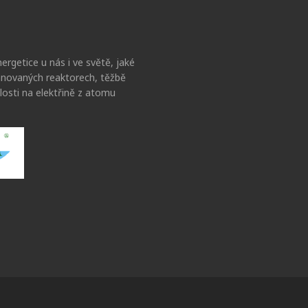
ergetice u nás i ve světě, jaké
lánovaných reaktorech, těžbě
losti na elektřině z atomu