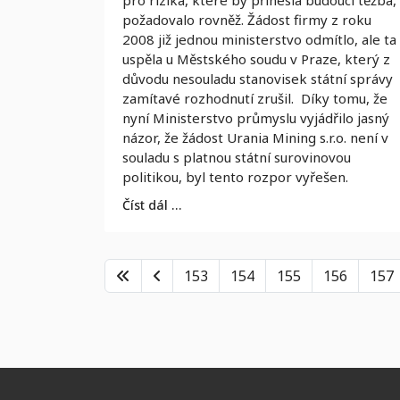
pro rizika, které by přinesla budoucí těžba,
požadovalo rovněž. Žádost firmy z roku
2008 již jednou ministerstvo odmítlo, ale ta
uspěla u Městského soudu v Praze, který z
důvodu nesouladu stanovisek státní správy
zamítavé rozhodnutí zrušil. Díky tomu, že
nyní Ministerstvo průmyslu vyjádřilo jasný
názor, že žádost Urania Mining s.r.o. není v
souladu s platnou státní surovinovou
politikou, byl tento rozpor vyřešen.
Číst dál …
153
154
155
156
157