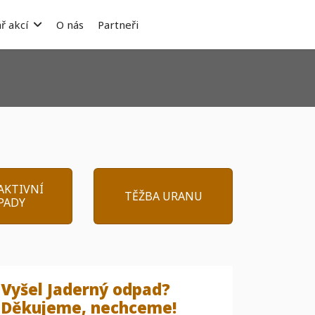
ř akcí
O nás
Partneři
AKTIVNÍ
TĚŽBA URANU
PADY
Vyšel Jaderný odpad?
Děkujeme, nechceme!