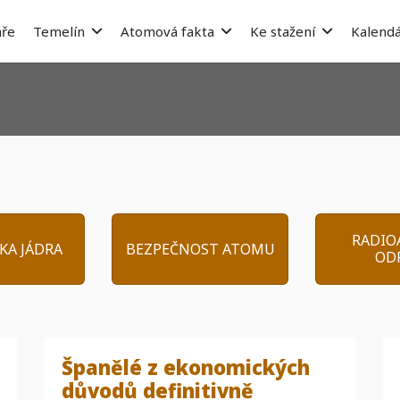
ře
Temelín
Atomová fakta
Ke stažení
Kalendá
RADIO
KA JÁDRA
BEZPEČNOST ATOMU
OD
Španělé z ekonomických
důvodů definitivně