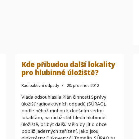
Kde přibudou další lokality
pro hlubinné úložiště?
Radioaktivní odpady
20. prosinec 2012
Vláda odsouhlasila Plán činnosti Správy
úložišť radioaktivních odpadů (SÚRAO),
podle něhož mohou k dnešním sedmi
lokalitám, na nichž stát hledá hlubinné
úložiště, přibýt další. Mělo by jít o obce
poblíž jaderných zařízení, jako jsou
elektrárny Dukovany či Temelín. SÚRAO tu