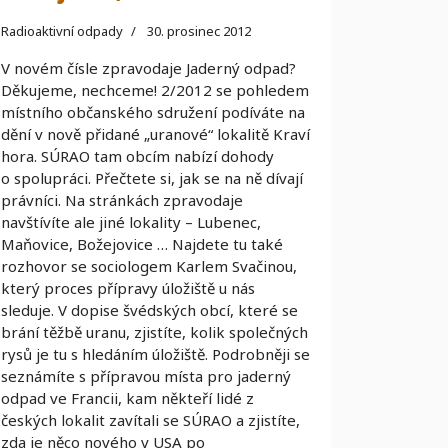
Radioaktivní odpady
30. prosinec 2012
V novém čísle zpravodaje Jaderný odpad?
Děkujeme, nechceme! 2/2012 se pohledem
místního občanského sdružení podíváte na
dění v nově přidané „uranové“ lokalitě Kraví
hora. SÚRAO tam obcím nabízí dohody
o spolupráci. Přečtete si, jak se na ně dívají
právníci. Na stránkách zpravodaje
navštívíte ale jiné lokality – Lubenec,
Maňovice, Božejovice … Najdete tu také
rozhovor se sociologem Karlem Svačinou,
který proces přípravy úložiště u nás
sleduje. V dopise švédských obcí, které se
brání těžbě uranu, zjistíte, kolik společných
rysů je tu s hledáním úložiště. Podrobněji se
seznámíte s přípravou místa pro jaderný
odpad ve Francii, kam někteří lidé z
českých lokalit zavítali se SÚRAO a zjistíte,
zda je něco nového v USA po