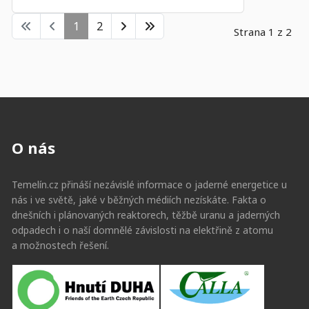
1
2
Strana 1 z 2
O nás
Temelín.cz přináší nezávislé informace o jaderné energetice u
nás i ve světě, jaké v běžných médiích nezískáte. Fakta o
dnešních i plánovaných reaktorech, těžbě uranu a jaderných
odpadech i o naší domnělé závislosti na elektřině z atomu
a možnostech řešení.