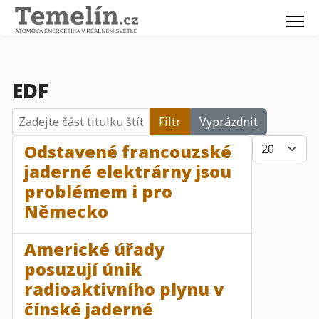
EDF
Zadejte část titulku štítku
Filtr
Vyprázdnit
Počet zobraz
Odstavené francouzské
jaderné elektrárny jsou
problémem i pro
Německo
Americké úřady
posuzují únik
radioaktivního plynu v
čínské jaderné