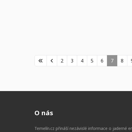
2
3
4
5
6
7
8
O nás
Temelín.cz přináší nezávislé informace o jaderné en