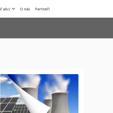
ř akcí
O nás
Partneři