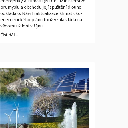
energetiky a klimatu (NECP). Ministerstvo
průmyslu a obchodu její spuštění dlouho
odkládalo. Návrh aktualizace klimaticko-
energetického plánu totiž vzala vláda na
vědomí už loni v říjnu.
Číst dál …