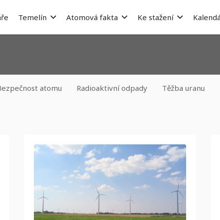
ře
Temelín
Atomová fakta
Ke stažení
Kalendá
Bezpečnost atomu
Radioaktivní odpady
Těžba uranu