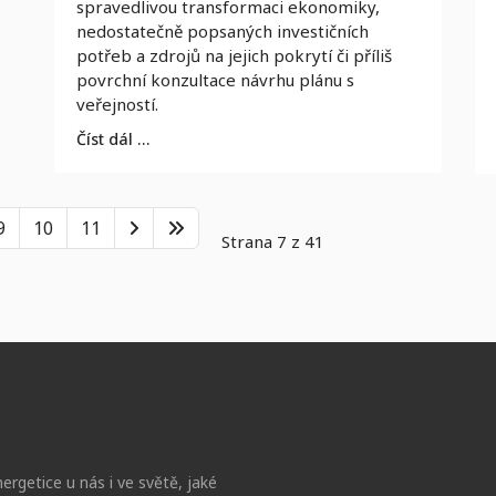
spravedlivou transformaci ekonomiky,
nedostatečně popsaných investičních
potřeb a zdrojů na jejich pokrytí či příliš
povrchní konzultace návrhu plánu s
veřejností.
Číst dál …
9
10
11
Strana 7 z 41
ergetice u nás i ve světě, jaké